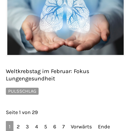
Weltkrebstag im Februar: Fokus
Lungengesundheit
PULSSCHLAG
Seite 1 von 29
1
2
3
4
5
6
7
Vorwärts
Ende