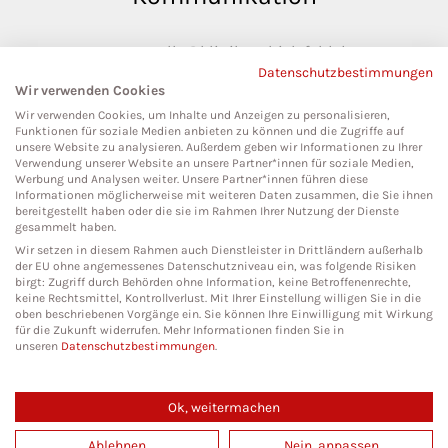
pressestelle@klinikumbielefeld.de
Datenschutzbestimmungen
Teutoburger Str. 50
Wir verwenden Cookies
33604 Bielefeld
Wir verwenden Cookies, um Inhalte und Anzeigen zu personalisieren,
Funktionen für soziale Medien anbieten zu können und die Zugriffe auf
unsere Website zu analysieren. Außerdem geben wir Informationen zu Ihrer
Verwendung unserer Website an unsere Partner*innen für soziale Medien,
Werbung und Analysen weiter. Unsere Partner*innen führen diese
Social Media
Informationen möglicherweise mit weiteren Daten zusammen, die Sie ihnen
bereitgestellt haben oder die sie im Rahmen Ihrer Nutzung der Dienste
gesammelt haben.
Wir setzen in diesem Rahmen auch Dienstleister in Drittländern außerhalb
der EU ohne angemessenes Datenschutzniveau ein, was folgende Risiken
birgt: Zugriff durch Behörden ohne Information, keine Betroffenenrechte,
keine Rechtsmittel, Kontrollverlust. Mit Ihrer Einstellung willigen Sie in die
oben beschriebenen Vorgänge ein. Sie können Ihre Einwilligung mit Wirkung
für die Zukunft widerrufen. Mehr Informationen finden Sie in
unseren
Datenschutzbestimmungen
.
Ok, weitermachen
Copyright 2026. All Rights Reserved.
Ablehnen
Nein, anpassen