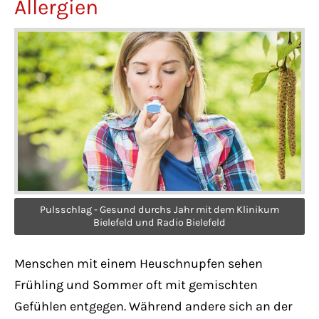
Allergien
Lorem ipsum dolor sit amet:
24h
/ 365days
We offer support for our customers
Mon - Fri 8:00am - 5:00pm
(GMT +1)
Get in touch
Pulsschlag - Gesund durchs Jahr mit dem Klinikum
Bielefeld und Radio Bielefeld
Cybersteel Inc.
376-293 City Road, Suite 600
Menschen mit einem Heuschnupfen sehen
San Francisco, CA 94102
Frühling und Sommer oft mit gemischten
Gefühlen entgegen. Während andere sich an der