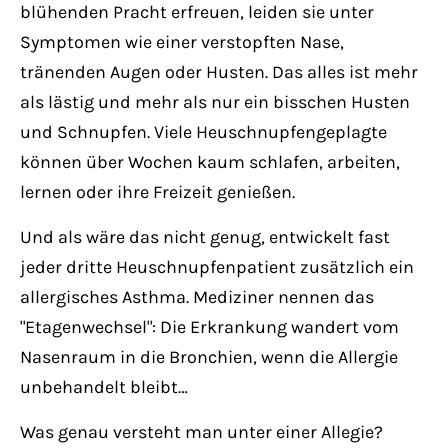
Have any questions?
blühenden Pracht erfreuen, leiden sie unter
+44 1234 567 890
Symptomen wie einer verstopften Nase,
tränenden Augen oder Husten. Das alles ist mehr
Drop us a line
als lästig und mehr als nur ein bisschen Husten
info@yourdomain.com
und Schnupfen. Viele Heuschnupfengeplagte
können über Wochen kaum schlafen, arbeiten,
About us
lernen oder ihre Freizeit genießen.
Lorem ipsum dolor sit amet, consectetuer
Und als wäre das nicht genug, entwickelt fast
adipiscing elit.
jeder dritte Heuschnupfenpatient zusätzlich ein
allergisches Asthma. Mediziner nennen das
Aenean commodo ligula eget dolor. Aenean
"Etagenwechsel": Die Erkrankung wandert vom
massa. Cum sociis natoque penatibus et
Nasenraum in die Bronchien, wenn die Allergie
magnis dis parturient montes, nascetur
unbehandelt bleibt…
ridiculus mus. Donec quam felis, ultricies
nec.
Was genau versteht man unter einer Allegie?