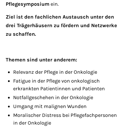
Have any questions?
Pflegesymposium
ein.
+44 1234 567 890
Ziel ist den fachlichen Austausch unter den
drei Trägerhäusern zu fördern und Netzwerke
Drop us a line
info@yourdomain.com
zu schaffen.
About us
Themen sind unter anderem:
Lorem ipsum dolor sit amet, consectetuer
Relevanz der Pflege in der Onkologie
adipiscing elit.
Fatigue in der Pflege von onkologisch
Aenean commodo ligula eget dolor. Aenean
erkrankten Patientinnen und Patienten
massa. Cum sociis natoque penatibus et
Notfallgeschehen in der Onkologie
magnis dis parturient montes, nascetur
Umgang mit malignen Wunden
ridiculus mus. Donec quam felis, ultricies
Moralischer Distress bei Pflegefachpersonen
nec.
in der Onkologie