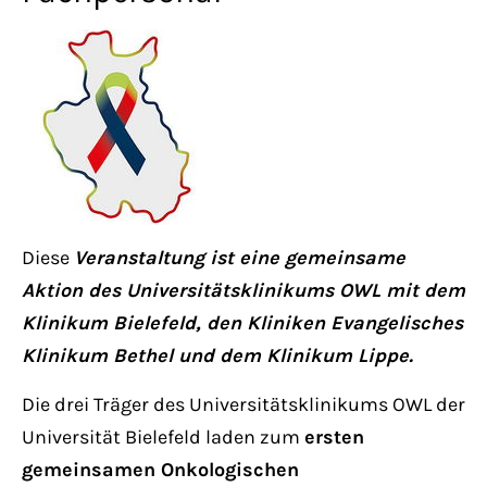
Lorem ipsum dolor sit amet:
24h
/ 365days
We offer support for our customers
Mon - Fri 8:00am - 5:00pm
(GMT +1)
Diese
Veranstaltung ist eine gemeinsame
Aktion des Universitätsklinikums OWL mit dem
Get in touch
Klinikum Bielefeld, den Kliniken Evangelisches
Klinikum Bethel und dem Klinikum Lippe.
Cybersteel Inc.
376-293 City Road, Suite 600
Die drei Träger des Universitätsklinikums OWL der
San Francisco, CA 94102
Universität Bielefeld laden zum
ersten
gemeinsamen Onkologischen