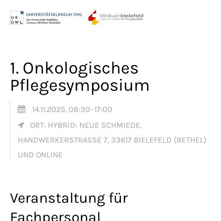
Menu
Login
Benutzername
1. Onkologisches
Pflegesymposium
Passwort
14.11.2025, 08:30–17:00
ORT: HYBRID: NEUE SCHMIEDE,
HANDWERKERSTRASSE 7, 33617 BIELEFELD (BETHEL) U
Anmelden
ND ONLINE
Register
|
Lost your password?
Veranstaltung für
Support
Fachpersonal