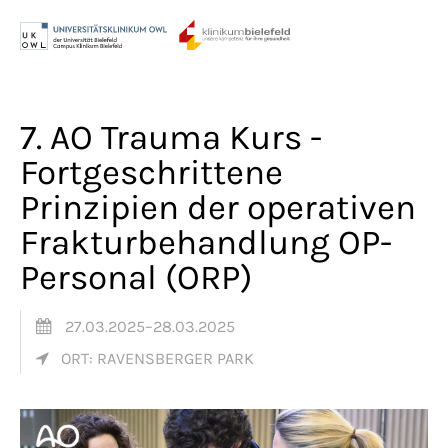
Menu
Login
Benutzername
7. AO Trauma Kurs -
Fortgeschrittene
Prinzipien der operativen
Passwort
Frakturbehandlung OP-
Personal (ORP)
Anmelden
27.03.2025–28.03.2025
Register
|
Lost your password?
ORT: RAVENSBERGER PARK
Support