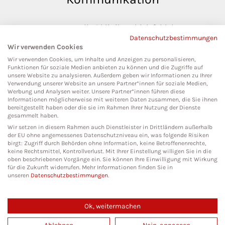
pressestelle@klinikumbielefeld.de
Datenschutzbestimmungen
Teutoburger Str. 50
Wir verwenden Cookies
33604 Bielefeld
Wir verwenden Cookies, um Inhalte und Anzeigen zu personalisieren,
Funktionen für soziale Medien anbieten zu können und die Zugriffe auf
unsere Website zu analysieren. Außerdem geben wir Informationen zu Ihrer
Verwendung unserer Website an unsere Partner*innen für soziale Medien,
Werbung und Analysen weiter. Unsere Partner*innen führen diese
Social Media
Informationen möglicherweise mit weiteren Daten zusammen, die Sie ihnen
bereitgestellt haben oder die sie im Rahmen Ihrer Nutzung der Dienste
gesammelt haben.
Wir setzen in diesem Rahmen auch Dienstleister in Drittländern außerhalb
der EU ohne angemessenes Datenschutzniveau ein, was folgende Risiken
birgt: Zugriff durch Behörden ohne Information, keine Betroffenenrechte,
keine Rechtsmittel, Kontrollverlust. Mit Ihrer Einstellung willigen Sie in die
oben beschriebenen Vorgänge ein. Sie können Ihre Einwilligung mit Wirkung
für die Zukunft widerrufen. Mehr Informationen finden Sie in
unseren
Datenschutzbestimmungen
.
Ok, weitermachen
Copyright 2026. All Rights Reserved.