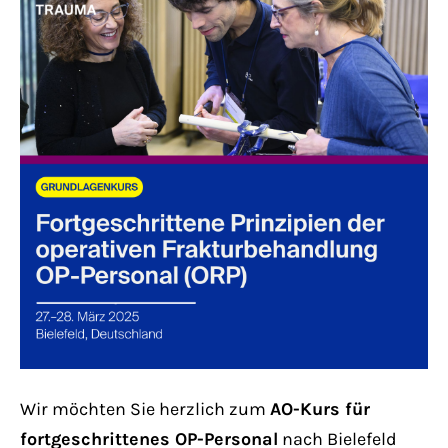
Lorem ipsum dolor sit amet:
24h
/ 365days
We offer support for our customers
Mon - Fri 8:00am - 5:00pm
(GMT +1)
Get in touch
Cybersteel Inc.
376-293 City Road, Suite 600
San Francisco, CA 94102
Wir möchten Sie herzlich zum
AO-Kurs für
fortgeschrittenes OP-Personal
nach Bielefeld