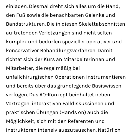
Have any questions?
einladen. Diesmal dreht sich alles um die Hand,
+44 1234 567 890
den Fuß sowie die benachbarten Gelenke und
Bandstrukturen. Die in diesen Skelettabschnitten
Drop us a line
auftretenden Verletzungen sind nicht selten
info@yourdomain.com
komplex und bedürfen spezieller operativer und
konservativer Behandlungsverfahren. Damit
About us
richtet sich der Kurs an Mitarbeiterinnen und
Mitarbeiter, die regelmäßig bei
Lorem ipsum dolor sit amet, consectetuer
unfallchirurgischen Operationen instrumentieren
adipiscing elit.
und bereits über das grundlegende Basiswissen
Aenean commodo ligula eget dolor. Aenean
verfügen. Das AO-Konzept beinhaltet neben
massa. Cum sociis natoque penatibus et
Vorträgen, interaktiven Falldiskussionen und
magnis dis parturient montes, nascetur
praktischen Übungen (Hands on) auch die
ridiculus mus. Donec quam felis, ultricies
Möglichkeit, sich mit den Referenten und
nec.
Instruktoren intensiv auszutauschen. Natürlich