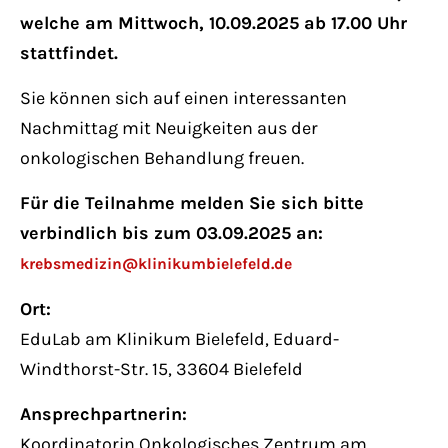
Have any questions?
welche am Mittwoch, 10.09.2025 ab 17.00 Uhr
+44 1234 567 890
stattfindet.
Drop us a line
Sie können sich auf einen interessanten
info@yourdomain.com
Nachmittag mit Neuigkeiten aus der
onkologischen Behandlung freuen.
About us
Für die Teilnahme melden Sie sich bitte
verbindlich bis zum 03.09.2025 an:
Lorem ipsum dolor sit amet, consectetuer
adipiscing elit.
krebsmedizin@klinikumbielefeld.de
Ort:
Aenean commodo ligula eget dolor. Aenean
EduLab am Klinikum Bielefeld, Eduard-
massa. Cum sociis natoque penatibus et
Windthorst-Str. 15, 33604 Bielefeld
magnis dis parturient montes, nascetur
ridiculus mus. Donec quam felis, ultricies
Ansprechpartnerin:
nec.
Koordinatorin Onkologisches Zentrum am