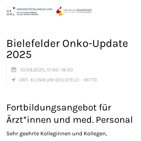
Menu
Login
Benutzername
Bielefelder Onko-Update
2025
Passwort
10.09.2025, 17:00–19:30
ORT: KLINIKUM BIELEFELD - MITTE
Anmelden
Fortbildungsangebot für
Register
|
Lost your password?
Ärzt*innen und med. Personal
Support
Sehr geehrte Kolleginnen und Kollegen,