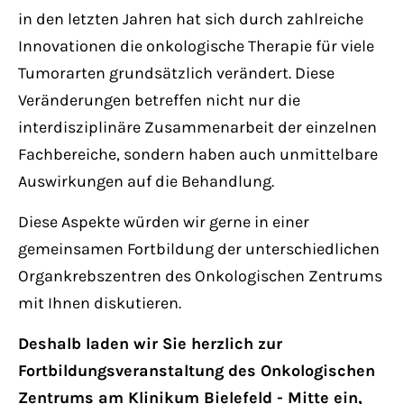
Lorem ipsum dolor sit amet:
in den letzten Jahren hat sich durch zahlreiche
Innovationen die onkologische Therapie für viele
Tumorarten grundsätzlich verändert. Diese
24h
/ 365days
Veränderungen betreffen nicht nur die
interdisziplinäre Zusammenarbeit der einzelnen
Fachbereiche, sondern haben auch unmittelbare
We offer support for our customers
Auswirkungen auf die Behandlung.
Mon - Fri 8:00am - 5:00pm
(GMT +1)
Diese Aspekte würden wir gerne in einer
gemeinsamen Fortbildung der unterschiedlichen
Get in touch
Organkrebszentren des Onkologischen Zentrums
Cybersteel Inc.
mit Ihnen diskutieren.
376-293 City Road, Suite 600
Deshalb laden wir Sie herzlich zur
San Francisco, CA 94102
Fortbildungsveranstaltung des Onkologischen
Zentrums am Klinikum Bielefeld - Mitte ein,