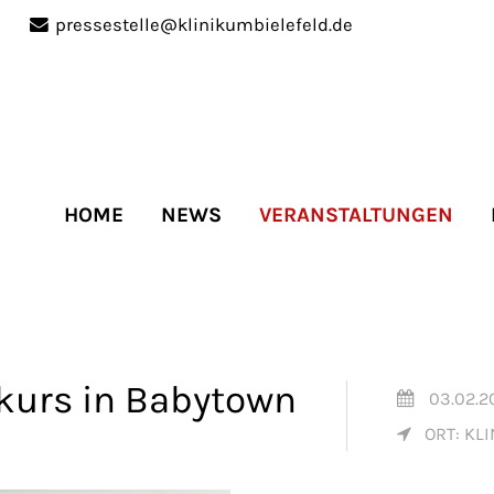
pressestelle@klinikumbielefeld.de
port
Get in touch
ipsum dolor sit amet:
Cybersteel Inc.
376-293 City Road, Suite 
San Francisco, CA 94102
HOME
NEWS
VERANSTALTUNGEN
4h
Have any questions?
/
+44 1234 567 890
days
Drop us a line
info@yourdomain.co
kurs in Babytown
03.02.2
ORT: KLI
r support for our
mers