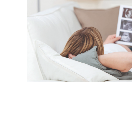
Mon - 
(GMT +