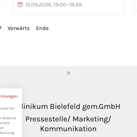
15.09.2026, 19:00–18:59
7
Vorwärts
Ende
immungen
Klinikum Bielefeld gem.GmbH
ionen für
Pressestelle/ Marketing/
er Website
Unsere
Kommunikation
ten
r Nutzung