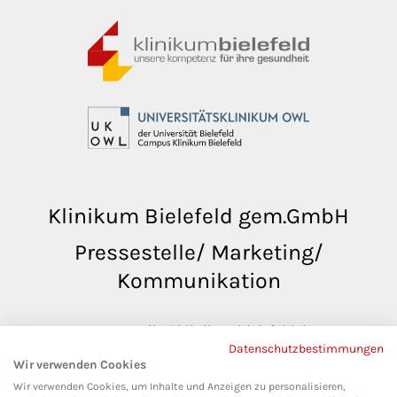
Klinikum Bielefeld gem.GmbH
Pressestelle/ Marketing/
Kommunikation
pressestelle@klinikumbielefeld.de
Datenschutzbestimmungen
Teutoburger Str. 50
Wir verwenden Cookies
33604 Bielefeld
Wir verwenden Cookies, um Inhalte und Anzeigen zu personalisieren,