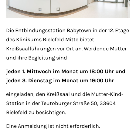
Lorem ipsum dolor sit amet:
Die Entbindungsstation Babytown in der 12. Etage
24h
/ 365days
des Klinikums Bielefeld Mitte bietet
Kreißsaalführungen vor Ort an. Werdende Mütter
und ihre Begleitung sind
We offer support for our customers
Mon - Fri 8:00am - 5:00pm
(GMT +1)
jeden 1. Mittwoch im Monat um 18:00 Uhr und
jeden 3. Dienstag im Monat um 19:00 Uhr
Get in touch
eingeladen, den Kreißsaal und die Mutter-Kind-
Cybersteel Inc.
Station in der Teutoburger Straße 50, 33604
376-293 City Road, Suite 600
Bielefeld zu besichtigen.
San Francisco, CA 94102
Eine Anmeldung ist nicht erforderlich.