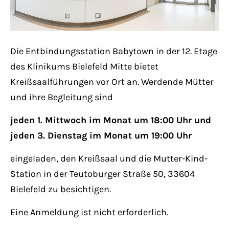
Lorem ipsum dolor sit amet:
Die Entbindungsstation Babytown in der 12. Etage
24h
/ 365days
des Klinikums Bielefeld Mitte bietet
Kreißsaalführungen vor Ort an. Werdende Mütter
und ihre Begleitung sind
We offer support for our customers
Mon - Fri 8:00am - 5:00pm
(GMT +1)
jeden 1. Mittwoch im Monat um 18:00 Uhr und
jeden 3. Dienstag im Monat um 19:00 Uhr
Get in touch
eingeladen, den Kreißsaal und die Mutter-Kind-
Cybersteel Inc.
Station in der Teutoburger Straße 50, 33604
376-293 City Road, Suite 600
Bielefeld zu besichtigen.
San Francisco, CA 94102
Eine Anmeldung ist nicht erforderlich.