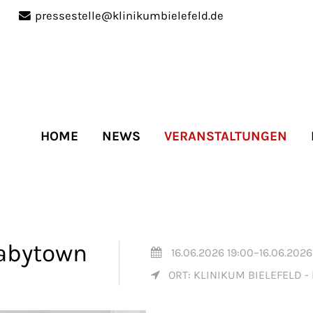
pressestelle@klinikumbielefeld.de
port
Get in touch
ipsum dolor sit amet:
Cybersteel Inc.
376-293 City Road, Suite 
San Francisco, CA 94102
HOME
NEWS
VERANSTALTUNGEN
4h
Have any questions?
/
+44 1234 567 890
days
Drop us a line
info@yourdomain.co
Babytown
16.06.2026 19:00–16.06.2026
ORT: KLINIKUM BIELEFELD - M
r support for our
mers