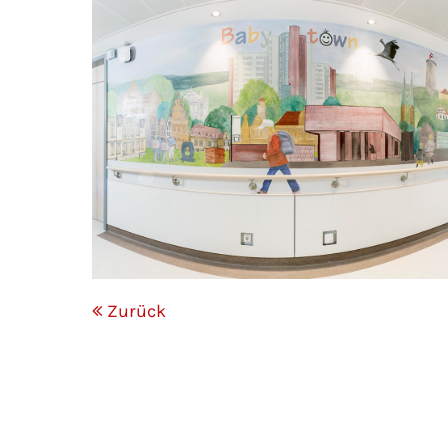
Mon - 
(GMT +
Zurück