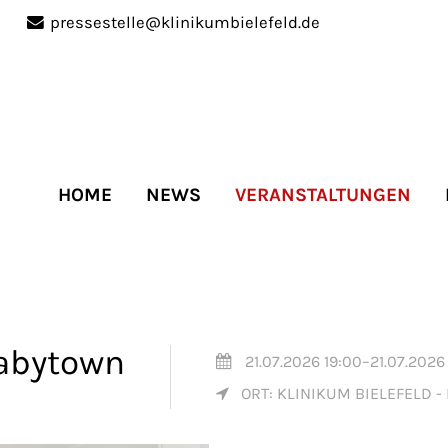
pressestelle@klinikumbielefeld.de
port
Get in touch
ipsum dolor sit amet:
Cybersteel Inc.
376-293 City Road, Suite 
San Francisco, CA 94102
HOME
NEWS
VERANSTALTUNGEN
4h
Have any questions?
/
+44 1234 567 890
days
Drop us a line
info@yourdomain.co
Babytown
21.07.2026 19:00–21.07.2026
ORT: KLINIKUM BIELEFELD - M
r support for our
mers