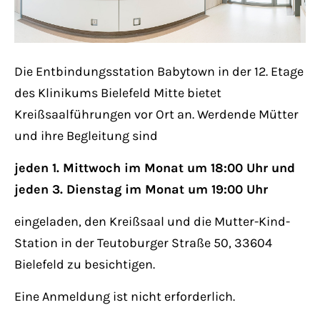
Lorem ipsum dolor sit amet:
Die Entbindungsstation Babytown in der 12. Etage
24h
/ 365days
des Klinikums Bielefeld Mitte bietet
Kreißsaalführungen vor Ort an. Werdende Mütter
und ihre Begleitung sind
We offer support for our customers
Mon - Fri 8:00am - 5:00pm
(GMT +1)
jeden 1. Mittwoch im Monat um 18:00 Uhr und
jeden 3. Dienstag im Monat um 19:00 Uhr
Get in touch
eingeladen, den Kreißsaal und die Mutter-Kind-
Cybersteel Inc.
Station in der Teutoburger Straße 50, 33604
376-293 City Road, Suite 600
Bielefeld zu besichtigen.
San Francisco, CA 94102
Eine Anmeldung ist nicht erforderlich.