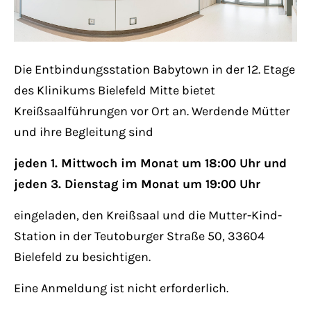
Lorem ipsum dolor sit amet:
Die Entbindungsstation Babytown in der 12. Etage
24h
/ 365days
des Klinikums Bielefeld Mitte bietet
Kreißsaalführungen vor Ort an. Werdende Mütter
und ihre Begleitung sind
We offer support for our customers
Mon - Fri 8:00am - 5:00pm
(GMT +1)
jeden 1. Mittwoch im Monat um 18:00 Uhr und
jeden 3. Dienstag im Monat um 19:00 Uhr
Get in touch
eingeladen, den Kreißsaal und die Mutter-Kind-
Cybersteel Inc.
Station in der Teutoburger Straße 50, 33604
376-293 City Road, Suite 600
Bielefeld zu besichtigen.
San Francisco, CA 94102
Eine Anmeldung ist nicht erforderlich.