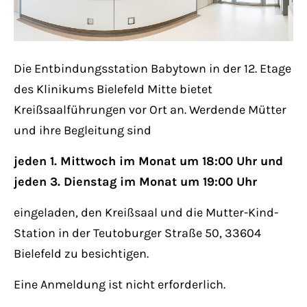
Lorem ipsum dolor sit amet:
Die Entbindungsstation Babytown in der 12. Etage
24h
/ 365days
des Klinikums Bielefeld Mitte bietet
Kreißsaalführungen vor Ort an. Werdende Mütter
und ihre Begleitung sind
We offer support for our customers
Mon - Fri 8:00am - 5:00pm
(GMT +1)
jeden 1. Mittwoch im Monat um 18:00 Uhr und
jeden 3. Dienstag im Monat um 19:00 Uhr
Get in touch
eingeladen, den Kreißsaal und die Mutter-Kind-
Cybersteel Inc.
Station in der Teutoburger Straße 50, 33604
376-293 City Road, Suite 600
Bielefeld zu besichtigen.
San Francisco, CA 94102
Eine Anmeldung ist nicht erforderlich.