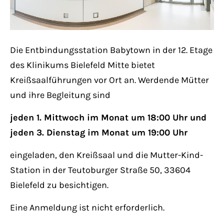
Lorem ipsum dolor sit amet:
Die Entbindungsstation Babytown in der 12. Etage
24h
/ 365days
des Klinikums Bielefeld Mitte bietet
Kreißsaalführungen vor Ort an. Werdende Mütter
und ihre Begleitung sind
We offer support for our customers
Mon - Fri 8:00am - 5:00pm
(GMT +1)
jeden 1. Mittwoch im Monat um 18:00 Uhr und
jeden 3. Dienstag im Monat um 19:00 Uhr
Get in touch
eingeladen, den Kreißsaal und die Mutter-Kind-
Cybersteel Inc.
Station in der Teutoburger Straße 50, 33604
376-293 City Road, Suite 600
Bielefeld zu besichtigen.
San Francisco, CA 94102
Eine Anmeldung ist nicht erforderlich.