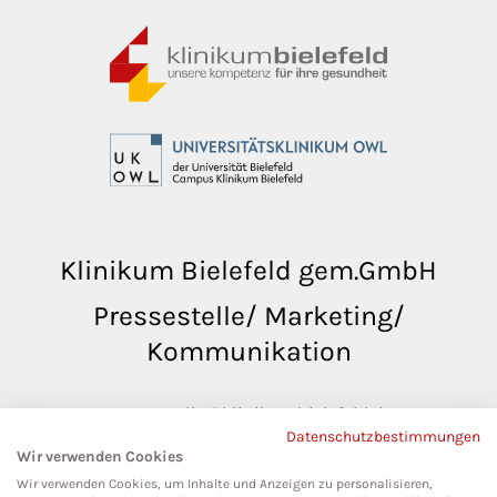
Klinikum Bielefeld gem.GmbH
Pressestelle/ Marketing/
Kommunikation
pressestelle@klinikumbielefeld.de
Datenschutzbestimmungen
Teutoburger Str. 50
Wir verwenden Cookies
33604 Bielefeld
Wir verwenden Cookies, um Inhalte und Anzeigen zu personalisieren,