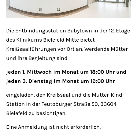
Lorem ipsum dolor sit amet:
Die Entbindungsstation Babytown in der 12. Etage
24h
/ 365days
des Klinikums Bielefeld Mitte bietet
Kreißsaalführungen vor Ort an. Werdende Mütter
und ihre Begleitung sind
We offer support for our customers
Mon - Fri 8:00am - 5:00pm
(GMT +1)
jeden 1. Mittwoch im Monat um 18:00 Uhr und
jeden 3. Dienstag im Monat um 19:00 Uhr
Get in touch
eingeladen, den Kreißsaal und die Mutter-Kind-
Cybersteel Inc.
Station in der Teutoburger Straße 50, 33604
376-293 City Road, Suite 600
Bielefeld zu besichtigen.
San Francisco, CA 94102
Eine Anmeldung ist nicht erforderlich.