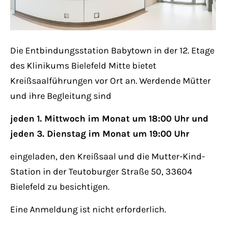
Lorem ipsum dolor sit amet:
Die Entbindungsstation Babytown in der 12. Etage
24h
/ 365days
des Klinikums Bielefeld Mitte bietet
Kreißsaalführungen vor Ort an. Werdende Mütter
und ihre Begleitung sind
We offer support for our customers
Mon - Fri 8:00am - 5:00pm
(GMT +1)
jeden 1. Mittwoch im Monat um 18:00 Uhr und
jeden 3. Dienstag im Monat um 19:00 Uhr
Get in touch
eingeladen, den Kreißsaal und die Mutter-Kind-
Cybersteel Inc.
Station in der Teutoburger Straße 50, 33604
376-293 City Road, Suite 600
Bielefeld zu besichtigen.
San Francisco, CA 94102
Eine Anmeldung ist nicht erforderlich.