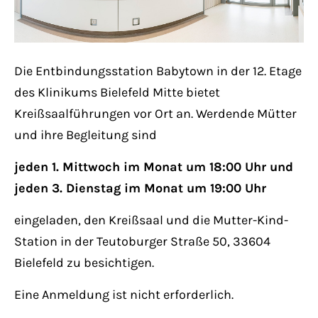
Lorem ipsum dolor sit amet:
Die Entbindungsstation Babytown in der 12. Etage
24h
/ 365days
des Klinikums Bielefeld Mitte bietet
Kreißsaalführungen vor Ort an. Werdende Mütter
und ihre Begleitung sind
We offer support for our customers
Mon - Fri 8:00am - 5:00pm
(GMT +1)
jeden 1. Mittwoch im Monat um 18:00 Uhr und
jeden 3. Dienstag im Monat um 19:00 Uhr
Get in touch
eingeladen, den Kreißsaal und die Mutter-Kind-
Cybersteel Inc.
Station in der Teutoburger Straße 50, 33604
376-293 City Road, Suite 600
Bielefeld zu besichtigen.
San Francisco, CA 94102
Eine Anmeldung ist nicht erforderlich.