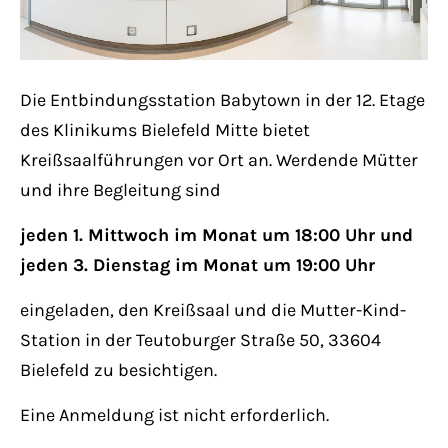
Lorem ipsum dolor sit amet:
Die Entbindungsstation Babytown in der 12. Etage
24h
/ 365days
des Klinikums Bielefeld Mitte bietet
Kreißsaalführungen vor Ort an. Werdende Mütter
und ihre Begleitung sind
We offer support for our customers
Mon - Fri 8:00am - 5:00pm
(GMT +1)
jeden 1. Mittwoch im Monat um 18:00 Uhr und
jeden 3. Dienstag im Monat um 19:00 Uhr
Get in touch
eingeladen, den Kreißsaal und die Mutter-Kind-
Cybersteel Inc.
Station in der Teutoburger Straße 50, 33604
376-293 City Road, Suite 600
Bielefeld zu besichtigen.
San Francisco, CA 94102
Eine Anmeldung ist nicht erforderlich.