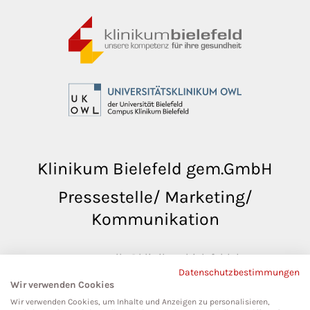
Klinikum Bielefeld gem.GmbH
Pressestelle/ Marketing/
Kommunikation
pressestelle@klinikumbielefeld.de
Datenschutzbestimmungen
Teutoburger Str. 50
Wir verwenden Cookies
33604 Bielefeld
Wir verwenden Cookies, um Inhalte und Anzeigen zu personalisieren,