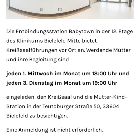
Lorem ipsum dolor sit amet:
Die Entbindungsstation Babytown in der 12. Etage
24h
/ 365days
des Klinikums Bielefeld Mitte bietet
Kreißsaalführungen vor Ort an. Werdende Mütter
und ihre Begleitung sind
We offer support for our customers
Mon - Fri 8:00am - 5:00pm
(GMT +1)
jeden 1. Mittwoch im Monat um 18:00 Uhr und
jeden 3. Dienstag im Monat um 19:00 Uhr
Get in touch
eingeladen, den Kreißsaal und die Mutter-Kind-
Cybersteel Inc.
Station in der Teutoburger Straße 50, 33604
376-293 City Road, Suite 600
Bielefeld zu besichtigen.
San Francisco, CA 94102
Eine Anmeldung ist nicht erforderlich.