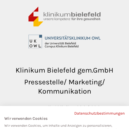
Klinikum Bielefeld gem.GmbH
Pressestelle/ Marketing/
Kommunikation
pressestelle@klinikumbielefeld.de
Datenschutzbestimmungen
Teutoburger Str. 50
Wir verwenden Cookies
33604 Bielefeld
Wir verwenden Cookies, um Inhalte und Anzeigen zu personalisieren,