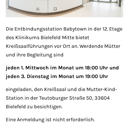
Lorem ipsum dolor sit amet:
Die Entbindungsstation Babytown in der 12. Etage
24h
/ 365days
des Klinikums Bielefeld Mitte bietet
Kreißsaalführungen vor Ort an. Werdende Mütter
und ihre Begleitung sind
We offer support for our customers
Mon - Fri 8:00am - 5:00pm
(GMT +1)
jeden 1. Mittwoch im Monat um 18:00 Uhr und
jeden 3. Dienstag im Monat um 19:00 Uhr
Get in touch
eingeladen, den Kreißsaal und die Mutter-Kind-
Cybersteel Inc.
Station in der Teutoburger Straße 50, 33604
376-293 City Road, Suite 600
Bielefeld zu besichtigen.
San Francisco, CA 94102
Eine Anmeldung ist nicht erforderlich.