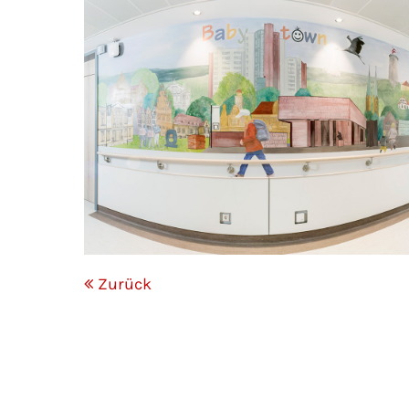
Mon - 
(GMT +
Zurück