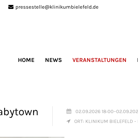
pressestelle@klinikumbielefeld.de
port
Get in touch
ipsum dolor sit amet:
Cybersteel Inc.
376-293 City Road, Suite 
San Francisco, CA 94102
HOME
NEWS
VERANSTALTUNGEN
4h
Have any questions?
/
+44 1234 567 890
days
Drop us a line
info@yourdomain.co
Babytown
02.09.2026 18:00–02.09.202
ORT: KLINIKUM BIELEFELD - M
r support for our
mers