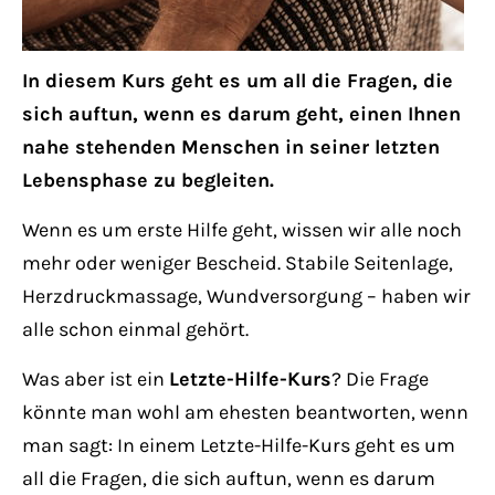
Lorem ipsum dolor sit amet:
In diesem Kurs geht es um all die Fragen, die
24h
sich auftun, wenn es darum geht, einen Ihnen
/ 365days
nahe stehenden Menschen in seiner letzten
Lebensphase zu begleiten.
We offer support for our customers
Wenn es um erste Hilfe geht, wissen wir alle noch
Mon - Fri 8:00am - 5:00pm
(GMT +1)
mehr oder weniger Bescheid. Stabile Seitenlage,
Herzdruckmassage, Wundversorgung – haben wir
Get in touch
alle schon einmal gehört.
Cybersteel Inc.
Was aber ist ein
Letzte-Hilfe-Kurs
? Die Frage
376-293 City Road, Suite 600
könnte man wohl am ehesten beantworten, wenn
San Francisco, CA 94102
man sagt: In einem Letzte-Hilfe-Kurs geht es um
all die Fragen, die sich auftun, wenn es darum