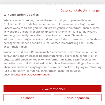
pressestelle@klinikumbielefeld.de
Datenschutzbestimmungen
Teutoburger Str. 50
Wir verwenden Cookies
33604 Bielefeld
Wir verwenden Cookies, um Inhalte und Anzeigen zu personalisieren,
Funktionen für soziale Medien anbieten zu können und die Zugriffe auf
unsere Website zu analysieren. Außerdem geben wir Informationen zu Ihrer
Verwendung unserer Website an unsere Partner*innen für soziale Medien,
Werbung und Analysen weiter. Unsere Partner*innen führen diese
Social Media
Informationen möglicherweise mit weiteren Daten zusammen, die Sie ihnen
bereitgestellt haben oder die sie im Rahmen Ihrer Nutzung der Dienste
gesammelt haben.
Wir setzen in diesem Rahmen auch Dienstleister in Drittländern außerhalb
der EU ohne angemessenes Datenschutzniveau ein, was folgende Risiken
birgt: Zugriff durch Behörden ohne Information, keine Betroffenenrechte,
keine Rechtsmittel, Kontrollverlust. Mit Ihrer Einstellung willigen Sie in die
oben beschriebenen Vorgänge ein. Sie können Ihre Einwilligung mit Wirkung
für die Zukunft widerrufen. Mehr Informationen finden Sie in
unseren
Datenschutzbestimmungen
.
Ok, weitermachen
Copyright 2026. All Rights Reserved.
Ablehnen
Nein, anpassen
Impressum
Datenschutz
Cookies