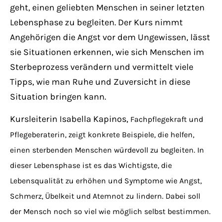
Have any questions?
geht, einen geliebten Menschen in seiner letzten
+44 1234 567 890
Lebensphase zu begleiten. Der Kurs nimmt
Angehörigen die Angst vor dem Ungewissen, lässt
Drop us a line
sie Situationen erkennen, wie sich Menschen im
info@yourdomain.com
Sterbeprozess verändern und vermittelt viele
Tipps, wie man Ruhe und Zuversicht in diese
About us
Situation bringen kann.
Lorem ipsum dolor sit amet, consectetuer
Kursleiterin Isabella Kapinos,
Fachpflegekraft und
adipiscing elit.
Pflegeberaterin,
zeigt konkrete Beispiele, die helfen,
einen sterbenden Menschen würdevoll zu begleiten. In
Aenean commodo ligula eget dolor. Aenean
dieser Lebensphase ist es das Wichtigste, die
massa. Cum sociis natoque penatibus et
Lebensqualität zu erhöhen und Symptome wie Angst,
magnis dis parturient montes, nascetur
Schmerz, Übelkeit und Atemnot zu lindern. Dabei soll
ridiculus mus. Donec quam felis, ultricies
nec.
der Mensch noch so viel wie möglich selbst bestimmen.