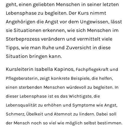
Have any questions?
geht, einen geliebten Menschen in seiner letzten
+44 1234 567 890
Lebensphase zu begleiten. Der Kurs nimmt
Angehörigen die Angst vor dem Ungewissen, lässt
Drop us a line
sie Situationen erkennen, wie sich Menschen im
info@yourdomain.com
Sterbeprozess verändern und vermittelt viele
Tipps, wie man Ruhe und Zuversicht in diese
About us
Situation bringen kann.
Lorem ipsum dolor sit amet, consectetuer
Kursleiterin Isabella Kapinos,
Fachpflegekraft und
adipiscing elit.
Pflegeberaterin,
zeigt konkrete Beispiele, die helfen,
einen sterbenden Menschen würdevoll zu begleiten. In
Aenean commodo ligula eget dolor. Aenean
dieser Lebensphase ist es das Wichtigste, die
massa. Cum sociis natoque penatibus et
Lebensqualität zu erhöhen und Symptome wie Angst,
magnis dis parturient montes, nascetur
Schmerz, Übelkeit und Atemnot zu lindern. Dabei soll
ridiculus mus. Donec quam felis, ultricies
nec.
der Mensch noch so viel wie möglich selbst bestimmen.