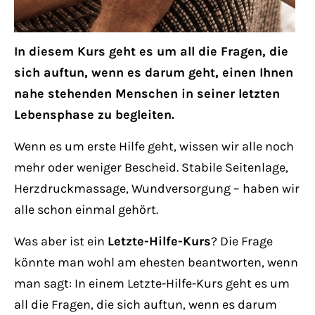
Lorem ipsum dolor sit amet:
In diesem Kurs geht es um all die Fragen, die
24h
sich auftun, wenn es darum geht, einen Ihnen
/ 365days
nahe stehenden Menschen in seiner letzten
Lebensphase zu begleiten.
We offer support for our customers
Wenn es um erste Hilfe geht, wissen wir alle noch
Mon - Fri 8:00am - 5:00pm
(GMT +1)
mehr oder weniger Bescheid. Stabile Seitenlage,
Herzdruckmassage, Wundversorgung – haben wir
Get in touch
alle schon einmal gehört.
Cybersteel Inc.
Was aber ist ein
Letzte-Hilfe-Kurs
? Die Frage
376-293 City Road, Suite 600
könnte man wohl am ehesten beantworten, wenn
San Francisco, CA 94102
man sagt: In einem Letzte-Hilfe-Kurs geht es um
all die Fragen, die sich auftun, wenn es darum