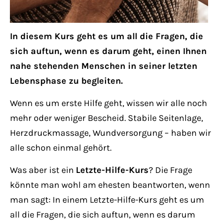
Lorem ipsum dolor sit amet:
In diesem Kurs geht es um all die Fragen, die
24h
sich auftun, wenn es darum geht, einen Ihnen
/ 365days
nahe stehenden Menschen in seiner letzten
Lebensphase zu begleiten.
We offer support for our customers
Wenn es um erste Hilfe geht, wissen wir alle noch
Mon - Fri 8:00am - 5:00pm
(GMT +1)
mehr oder weniger Bescheid. Stabile Seitenlage,
Herzdruckmassage, Wundversorgung – haben wir
Get in touch
alle schon einmal gehört.
Cybersteel Inc.
Was aber ist ein
Letzte-Hilfe-Kurs
? Die Frage
376-293 City Road, Suite 600
könnte man wohl am ehesten beantworten, wenn
San Francisco, CA 94102
man sagt: In einem Letzte-Hilfe-Kurs geht es um
all die Fragen, die sich auftun, wenn es darum