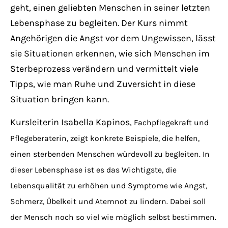
Have any questions?
geht, einen geliebten Menschen in seiner letzten
+44 1234 567 890
Lebensphase zu begleiten. Der Kurs nimmt
Angehörigen die Angst vor dem Ungewissen, lässt
Drop us a line
sie Situationen erkennen, wie sich Menschen im
info@yourdomain.com
Sterbeprozess verändern und vermittelt viele
Tipps, wie man Ruhe und Zuversicht in diese
About us
Situation bringen kann.
Lorem ipsum dolor sit amet, consectetuer
Kursleiterin Isabella Kapinos,
Fachpflegekraft und
adipiscing elit.
Pflegeberaterin,
zeigt konkrete Beispiele, die helfen,
einen sterbenden Menschen würdevoll zu begleiten. In
Aenean commodo ligula eget dolor. Aenean
dieser Lebensphase ist es das Wichtigste, die
massa. Cum sociis natoque penatibus et
Lebensqualität zu erhöhen und Symptome wie Angst,
magnis dis parturient montes, nascetur
Schmerz, Übelkeit und Atemnot zu lindern. Dabei soll
ridiculus mus. Donec quam felis, ultricies
nec.
der Mensch noch so viel wie möglich selbst bestimmen.