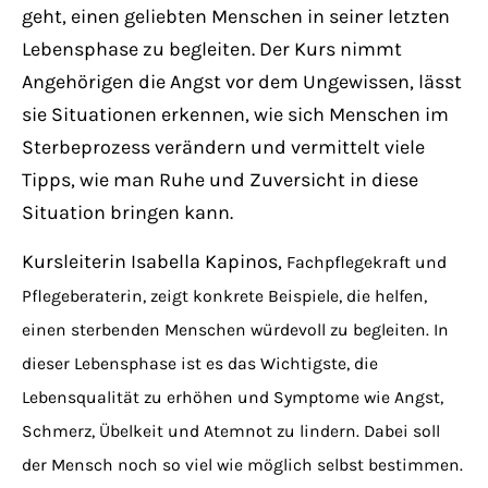
Have any questions?
geht, einen geliebten Menschen in seiner letzten
+44 1234 567 890
Lebensphase zu begleiten. Der Kurs nimmt
Angehörigen die Angst vor dem Ungewissen, lässt
Drop us a line
sie Situationen erkennen, wie sich Menschen im
info@yourdomain.com
Sterbeprozess verändern und vermittelt viele
Tipps, wie man Ruhe und Zuversicht in diese
About us
Situation bringen kann.
Lorem ipsum dolor sit amet, consectetuer
Kursleiterin Isabella Kapinos,
Fachpflegekraft und
adipiscing elit.
Pflegeberaterin,
zeigt konkrete Beispiele, die helfen,
einen sterbenden Menschen würdevoll zu begleiten. In
Aenean commodo ligula eget dolor. Aenean
dieser Lebensphase ist es das Wichtigste, die
massa. Cum sociis natoque penatibus et
Lebensqualität zu erhöhen und Symptome wie Angst,
magnis dis parturient montes, nascetur
Schmerz, Übelkeit und Atemnot zu lindern. Dabei soll
ridiculus mus. Donec quam felis, ultricies
nec.
der Mensch noch so viel wie möglich selbst bestimmen.