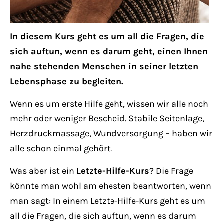
Lorem ipsum dolor sit amet:
In diesem Kurs geht es um all die Fragen, die
24h
sich auftun, wenn es darum geht, einen Ihnen
/ 365days
nahe stehenden Menschen in seiner letzten
Lebensphase zu begleiten.
We offer support for our customers
Wenn es um erste Hilfe geht, wissen wir alle noch
Mon - Fri 8:00am - 5:00pm
(GMT +1)
mehr oder weniger Bescheid. Stabile Seitenlage,
Herzdruckmassage, Wundversorgung – haben wir
Get in touch
alle schon einmal gehört.
Cybersteel Inc.
Was aber ist ein
Letzte-Hilfe-Kurs
? Die Frage
376-293 City Road, Suite 600
könnte man wohl am ehesten beantworten, wenn
San Francisco, CA 94102
man sagt: In einem Letzte-Hilfe-Kurs geht es um
all die Fragen, die sich auftun, wenn es darum