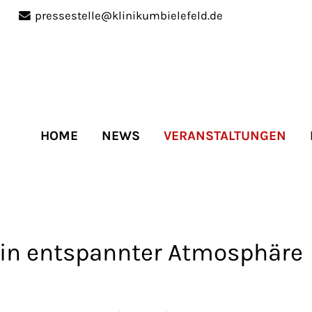
pressestelle@klinikumbielefeld.de
port
Get in touch
ipsum dolor sit amet:
Cybersteel Inc.
376-293 City Road, Suite 
San Francisco, CA 94102
HOME
NEWS
VERANSTALTUNGEN
4h
Have any questions?
/
+44 1234 567 890
days
Drop us a line
info@yourdomain.co
n in entspannter Atmosphäre
r support for our
mers