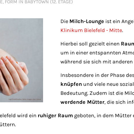
Fri 8:00am - 5:00pm
E, FORM IN BABYTOWN (12. ETAGE)
1)
Die
Milch-Lounge
ist ein Ang
Klinikum Bielefeld - Mitte
.
Hierbei soll gezielt einen
Raum
um in einer entspannten Atmos
während sie sich mit anderen
Insbesondere in der Phase des
knüpfen
und viele neue sozia
Bedeutung. Zudem ist die Milc
werdende Mütter
, die sich 
elefeld wird ein
ruhiger Raum
geboten, in dem Mütter
üttern.