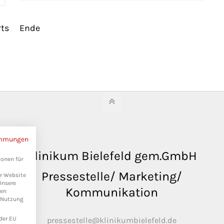
ts
Ende
immungen
Klinikum Bielefeld gem.GmbH
ionen für
Pressestelle/ Marketing/
er Website
Unsere
Kommunikation
ten
r Nutzung
der EU
pressestelle@klinikumbielefeld.de