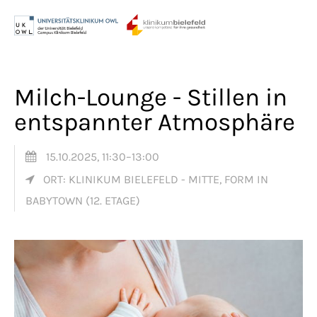
Menu
Login
Benutzername
Milch-Lounge - Stillen in
entspannter Atmosphäre
Passwort
15.10.2025, 11:30–13:00
ORT: KLINIKUM BIELEFELD - MITTE, FORM IN
BABYTOWN (12. ETAGE)
Anmelden
Register
|
Lost your password?
Support