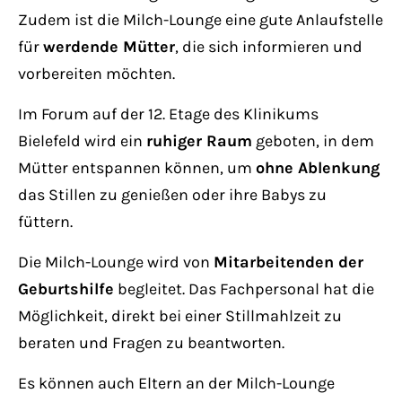
Have any questions?
Zudem ist die Milch-Lounge eine gute Anlaufstelle
+44 1234 567 890
für
werdende Mütter
, die sich informieren und
vorbereiten möchten.
Drop us a line
info@yourdomain.com
Im Forum auf der 12. Etage des Klinikums
Bielefeld wird ein
ruhiger Raum
geboten, in dem
About us
Mütter entspannen können, um
ohne Ablenkung
das Stillen zu genießen oder ihre Babys zu
Lorem ipsum dolor sit amet, consectetuer
füttern.
adipiscing elit.
Die Milch-Lounge wird von
Mitarbeitenden der
Aenean commodo ligula eget dolor. Aenean
Geburtshilfe
begleitet. Das Fachpersonal hat die
massa. Cum sociis natoque penatibus et
Möglichkeit, direkt bei einer Stillmahlzeit zu
magnis dis parturient montes, nascetur
beraten und Fragen zu beantworten.
ridiculus mus. Donec quam felis, ultricies
Es können auch Eltern an der Milch-Lounge
nec.