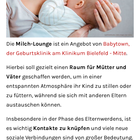
Lorem ipsum dolor sit amet:
24h
/ 365days
Die
Milch-Lounge
ist ein Angebot von
Babytown,
der Geburtsklinik am Klinikum Bielefeld - Mitte
.
We offer support for our customers
Hierbei soll gezielt einen
Raum für Mütter und
Mon - Fri 8:00am - 5:00pm
(GMT +1)
Väter
geschaffen werden, um in einer
entspannten Atmosphäre ihr Kind zu stillen oder
Get in touch
zu füttern, während sie sich mit anderen Eltern
Cybersteel Inc.
austauschen können.
376-293 City Road, Suite 600
Insbesondere in der Phase des Elternwerdens, ist
San Francisco, CA 94102
es wichtig
Kontakte zu knüpfen
und viele neue
soziale Verbindungen sind von großer Bedeutung.