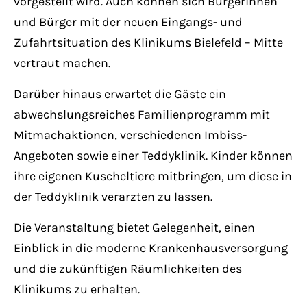
vorgestellt wird. Auch können sich Bürgerinnen
Have any questions?
und Bürger mit der neuen Eingangs- und
+44 1234 567 890
Zufahrtsituation des Klinikums Bielefeld – Mitte
Drop us a line
vertraut machen.
info@yourdomain.com
Darüber hinaus erwartet die Gäste ein
abwechslungsreiches Familienprogramm mit
About us
Mitmachaktionen, verschiedenen Imbiss-
Angeboten sowie einer Teddyklinik. Kinder können
Lorem ipsum dolor sit amet, consectetuer
ihre eigenen Kuscheltiere mitbringen, um diese in
adipiscing elit.
der Teddyklinik verarzten zu lassen.
Aenean commodo ligula eget dolor. Aenean
Die Veranstaltung bietet Gelegenheit, einen
massa. Cum sociis natoque penatibus et
Einblick in die moderne Krankenhausversorgung
magnis dis parturient montes, nascetur
und die zukünftigen Räumlichkeiten des
ridiculus mus. Donec quam felis, ultricies
Klinikums zu erhalten.
nec.