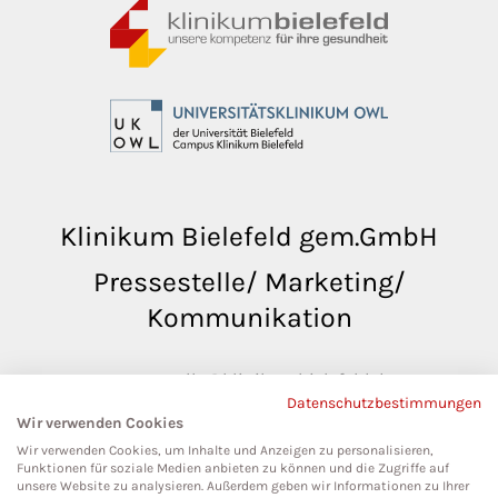
Klinikum Bielefeld gem.GmbH
Pressestelle/ Marketing/
Kommunikation
pressestelle@klinikumbielefeld.de
Datenschutzbestimmungen
Teutoburger Str. 50
Wir verwenden Cookies
33604 Bielefeld
Wir verwenden Cookies, um Inhalte und Anzeigen zu personalisieren,
Funktionen für soziale Medien anbieten zu können und die Zugriffe auf
unsere Website zu analysieren. Außerdem geben wir Informationen zu Ihrer