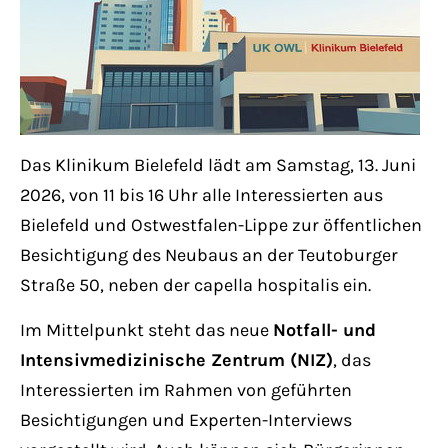
Lorem ipsum dolor sit amet:
24h
/ 365days
Das Klinikum Bielefeld lädt am Samstag, 13. Juni
2026, von 11 bis 16 Uhr alle Interessierten aus
We offer support for our customers
Mon - Fri 8:00am - 5:00pm
(GMT +1)
Bielefeld und Ostwestfalen-Lippe zur öffentlichen
Besichtigung des Neubaus an der Teutoburger
Get in touch
Straße 50, neben der capella hospitalis ein.
Im Mittelpunkt steht das neue
Cybersteel Inc.
Notfall- und
Intensivmedizinische Zentrum (NIZ)
376-293 City Road, Suite 600
, das
Interessierten im Rahmen von geführten
San Francisco, CA 94102
Besichtigungen und Experten-Interviews