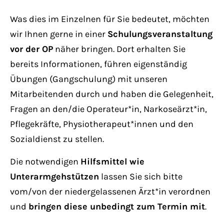
Have any questions?
+44 1234 567 890
Was dies im Einzelnen für Sie bedeutet, möchten
wir Ihnen gerne in einer
Schulungsveranstaltung
Drop us a line
vor der OP
näher bringen. Dort erhalten Sie
info@yourdomain.com
bereits Informationen, führen eigenständig
Übungen (Gangschulung) mit unseren
About us
Mitarbeitenden durch und haben die Gelegenheit,
Fragen an den/die Operateur*in, Narkoseärzt*in,
Lorem ipsum dolor sit amet, consectetuer
Pflegekräfte, Physiotherapeut*innen und den
adipiscing elit.
Sozialdienst zu stellen.
Aenean commodo ligula eget dolor. Aenean
Die notwendigen
Hilfsmittel wie
massa. Cum sociis natoque penatibus et
Unterarmgehstützen
lassen Sie sich bitte
magnis dis parturient montes, nascetur
vom/von der niedergelassenen Ärzt*in verordnen
ridiculus mus. Donec quam felis, ultricies
und
bringen diese unbedingt zum Termin mit
.
nec.