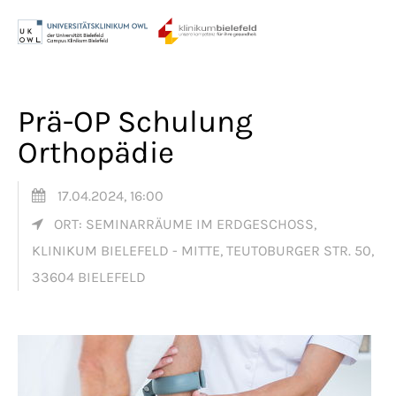
Menu
Login
Benutzername
Prä-OP Schulung
Orthopädie
Passwort
17.04.2024, 16:00
ORT: SEMINARRÄUME IM ERDGESCHOSS,
KLINIKUM BIELEFELD - MITTE, TEUTOBURGER STR. 50,
Anmelden
33604 BIELEFELD
Register
|
Lost your password?
Support