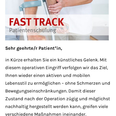
Lorem ipsum dolor sit amet:
24h
/ 365days
Sehr geehrte/r Patient*in,
We offer support for our customers
Mon - Fri 8:00am - 5:00pm
(GMT +1)
in Kürze erhalten Sie ein künstliches Gelenk. Mit
diesem operativen Eingriff verfolgen wir das Ziel,
Get in touch
Ihnen wieder einen aktiven und mobilen
Lebensstil zu ermöglichen – ohne Schmerzen und
Cybersteel Inc.
Bewegungseinschränkungen. Damit dieser
376-293 City Road, Suite 600
Zustand nach der Operation zügig und möglichst
San Francisco, CA 94102
nachhaltig hergestellt werden kann, greifen viele
verschiedene Maßnahmen ineinander.