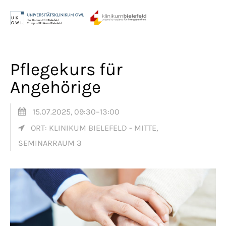
Menu
Login
Benutzername
Pflegekurs für
Angehörige
Passwort
15.07.2025, 09:30–13:00
ORT: KLINIKUM BIELEFELD - MITTE,
SEMINARRAUM 3
Anmelden
Register
|
Lost your password?
Support