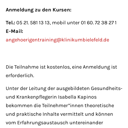
Have any questions?
Anmeldung zu den Kursen:
+44 1234 567 890
Tel.:
05 21. 581 13 13, mobil unter 01 60. 72 38 27 1
Drop us a line
E-Mail:
info@yourdomain.com
angehoerigentraining@klinikumbielefeld.de
About us
Lorem ipsum dolor sit amet, consectetuer
Die Teilnahme ist kostenlos, eine Anmeldung ist
adipiscing elit.
erforderlich.
Aenean commodo ligula eget dolor. Aenean
Unter der Leitung der ausgebildeten Gesundheits-
massa. Cum sociis natoque penatibus et
und Krankenpflegerin Isabella Kapinos
magnis dis parturient montes, nascetur
bekommen die Teilnehmer*innen theoretische
ridiculus mus. Donec quam felis, ultricies
und praktische Inhalte vermittelt und können
nec.
vom Erfahrungsaustausch untereinander