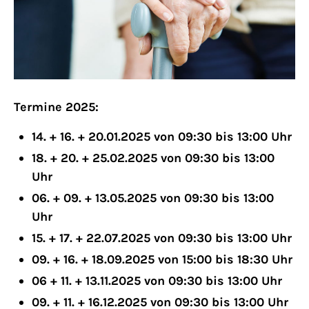
Lorem ipsum dolor sit amet:
24h
/ 365days
Termine 2025:
We offer support for our customers
14. + 16. + 20.01.2025 von 09:30 bis 13:00 Uhr
Mon - Fri 8:00am - 5:00pm
(GMT +1)
18. + 20. + 25.02.2025 von 09:30 bis 13:00
Uhr
Get in touch
06. + 09. + 13.05.2025 von 09:30 bis 13:00
Uhr
Cybersteel Inc.
15. + 17. + 22.07.2025 von 09:30 bis 13:00 Uhr
376-293 City Road, Suite 600
09. + 16. + 18.09.2025 von 15:00 bis 18:30 Uhr
San Francisco, CA 94102
06 + 11. + 13.11.2025 von 09:30 bis 13:00 Uhr
09. + 11. + 16.12.2025 von 09:30 bis 13:00 Uhr