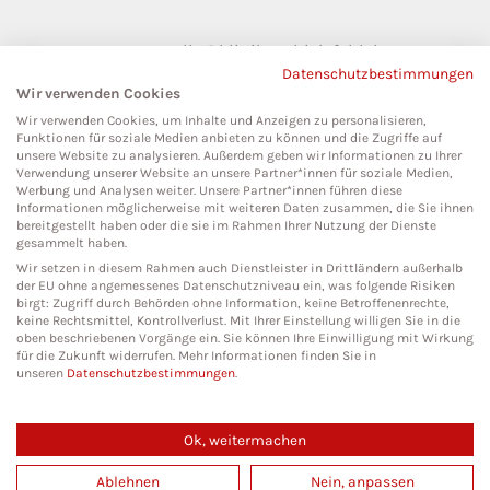
pressestelle@klinikumbielefeld.de
Datenschutzbestimmungen
Teutoburger Str. 50
Wir verwenden Cookies
33604 Bielefeld
Wir verwenden Cookies, um Inhalte und Anzeigen zu personalisieren,
Funktionen für soziale Medien anbieten zu können und die Zugriffe auf
unsere Website zu analysieren. Außerdem geben wir Informationen zu Ihrer
Verwendung unserer Website an unsere Partner*innen für soziale Medien,
Werbung und Analysen weiter. Unsere Partner*innen führen diese
Social Media
Informationen möglicherweise mit weiteren Daten zusammen, die Sie ihnen
bereitgestellt haben oder die sie im Rahmen Ihrer Nutzung der Dienste
gesammelt haben.
Wir setzen in diesem Rahmen auch Dienstleister in Drittländern außerhalb
der EU ohne angemessenes Datenschutzniveau ein, was folgende Risiken
birgt: Zugriff durch Behörden ohne Information, keine Betroffenenrechte,
keine Rechtsmittel, Kontrollverlust. Mit Ihrer Einstellung willigen Sie in die
oben beschriebenen Vorgänge ein. Sie können Ihre Einwilligung mit Wirkung
für die Zukunft widerrufen. Mehr Informationen finden Sie in
unseren
Datenschutzbestimmungen
.
Ok, weitermachen
Copyright 2026. All Rights Reserved.
Ablehnen
Nein, anpassen