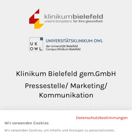
Klinikum Bielefeld gem.GmbH
Pressestelle/ Marketing/
Kommunikation
pressestelle@klinikumbielefeld.de
Datenschutzbestimmungen
Teutoburger Str. 50
Wir verwenden Cookies
33604 Bielefeld
Wir verwenden Cookies, um Inhalte und Anzeigen zu personalisieren,