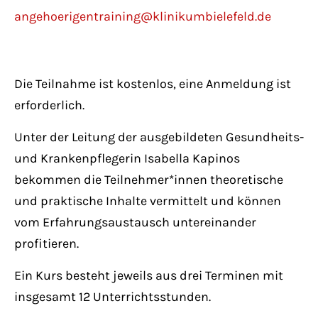
Have any questions?
angehoerigentraining@klinikumbielefeld.de
+44 1234 567 890
Drop us a line
info@yourdomain.com
Die Teilnahme ist kostenlos, eine Anmeldung ist
erforderlich.
About us
Unter der Leitung der ausgebildeten Gesundheits-
und Krankenpflegerin Isabella Kapinos
Lorem ipsum dolor sit amet, consectetuer
bekommen die Teilnehmer*innen theoretische
adipiscing elit.
und praktische Inhalte vermittelt und können
Aenean commodo ligula eget dolor. Aenean
vom Erfahrungsaustausch untereinander
massa. Cum sociis natoque penatibus et
profitieren.
magnis dis parturient montes, nascetur
Ein Kurs besteht jeweils aus drei Terminen mit
ridiculus mus. Donec quam felis, ultricies
insgesamt 12 Unterrichtsstunden.
nec.