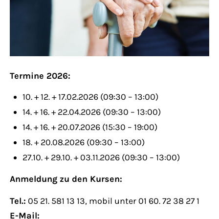
Lorem ipsum dolor sit amet:
24h
/ 365days
Termine 2026:
We offer support for our customers
10. + 12. + 17.02.2026 (09:30 – 13:00)
Mon - Fri 8:00am - 5:00pm
(GMT +1)
14. + 16. + 22.04.2026 (09:30 – 13:00)
14. + 16. + 20.07.2026 (15:30 – 19:00)
Get in touch
18. + 20.08.2026 (09:30 – 13:00)
27.10. + 29.10. + 03.11.2026 (09:30 – 13:00)
Cybersteel Inc.
376-293 City Road, Suite 600
Anmeldung zu den Kursen:
San Francisco, CA 94102
Tel.:
05 21. 581 13 13, mobil unter 01 60. 72 38 27 1
E-Mail: