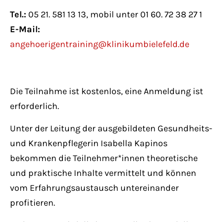
Have any questions?
Tel.:
05 21. 581 13 13, mobil unter 01 60. 72 38 27 1
+44 1234 567 890
E-Mail:
angehoerigentraining@klinikumbielefeld.de
Drop us a line
info@yourdomain.com
Die Teilnahme ist kostenlos, eine Anmeldung ist
About us
erforderlich.
Lorem ipsum dolor sit amet, consectetuer
Unter der Leitung der ausgebildeten Gesundheits-
adipiscing elit.
und Krankenpflegerin Isabella Kapinos
Aenean commodo ligula eget dolor. Aenean
bekommen die Teilnehmer*innen theoretische
massa. Cum sociis natoque penatibus et
und praktische Inhalte vermittelt und können
magnis dis parturient montes, nascetur
vom Erfahrungsaustausch untereinander
ridiculus mus. Donec quam felis, ultricies
profitieren.
nec.