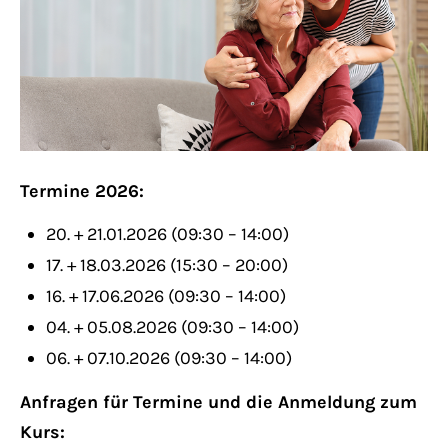
Lorem ipsum dolor sit amet:
24h
/ 365days
Termine 2026:
We offer support for our customers
Mon - Fri 8:00am - 5:00pm
(GMT +1)
20. + 21.01.2026 (09:30 – 14:00)
17. + 18.03.2026 (15:30 – 20:00)
Get in touch
16. + 17.06.2026 (09:30 – 14:00)
04. + 05.08.2026 (09:30 – 14:00)
Cybersteel Inc.
06. + 07.10.2026 (09:30 – 14:00)
376-293 City Road, Suite 600
San Francisco, CA 94102
Anfragen für Termine und die Anmeldung zum
Kurs: