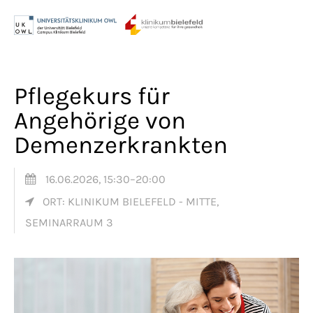
Menu
Login
Benutzername
Pflegekurs für
Angehörige von
Demenzerkrankten
Passwort
16.06.2026, 15:30–20:00
ORT: KLINIKUM BIELEFELD - MITTE,
Anmelden
SEMINARRAUM 3
Register
|
Lost your password?
Support