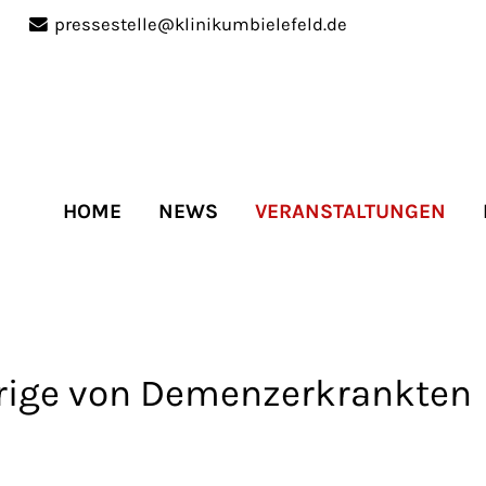
pressestelle@klinikumbielefeld.de
port
Get in touch
ipsum dolor sit amet:
Cybersteel Inc.
376-293 City Road, Suite 
San Francisco, CA 94102
HOME
NEWS
VERANSTALTUNGEN
4h
Have any questions?
/
+44 1234 567 890
days
Drop us a line
info@yourdomain.co
örige von Demenzerkrankten
r support for our
mers