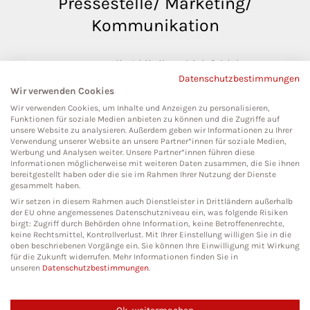
Pressestelle/ Marketing/
Kommunikation
pressestelle@klinikumbielefeld.de
Datenschutzbestimmungen
Teutoburger Str. 50
Wir verwenden Cookies
33604 Bielefeld
Wir verwenden Cookies, um Inhalte und Anzeigen zu personalisieren,
Funktionen für soziale Medien anbieten zu können und die Zugriffe auf
unsere Website zu analysieren. Außerdem geben wir Informationen zu Ihrer
Verwendung unserer Website an unsere Partner*innen für soziale Medien,
Werbung und Analysen weiter. Unsere Partner*innen führen diese
Social Media
Informationen möglicherweise mit weiteren Daten zusammen, die Sie ihnen
bereitgestellt haben oder die sie im Rahmen Ihrer Nutzung der Dienste
gesammelt haben.
Wir setzen in diesem Rahmen auch Dienstleister in Drittländern außerhalb
der EU ohne angemessenes Datenschutzniveau ein, was folgende Risiken
birgt: Zugriff durch Behörden ohne Information, keine Betroffenenrechte,
keine Rechtsmittel, Kontrollverlust. Mit Ihrer Einstellung willigen Sie in die
oben beschriebenen Vorgänge ein. Sie können Ihre Einwilligung mit Wirkung
für die Zukunft widerrufen. Mehr Informationen finden Sie in
unseren
Datenschutzbestimmungen
.