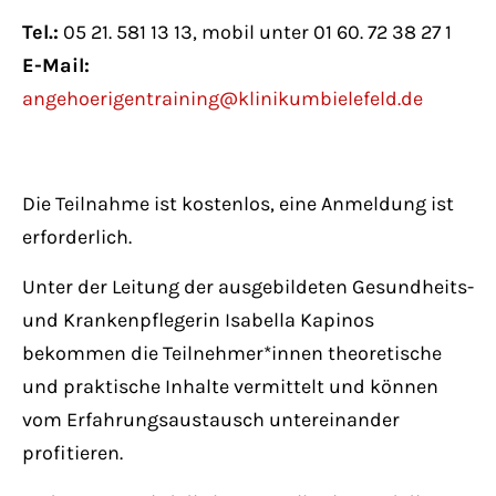
Have any questions?
Tel.:
05 21. 581 13 13, mobil unter 01 60. 72 38 27 1
+44 1234 567 890
E-Mail:
angehoerigentraining@klinikumbielefeld.de
Drop us a line
info@yourdomain.com
Die Teilnahme ist kostenlos, eine Anmeldung ist
About us
erforderlich.
Lorem ipsum dolor sit amet, consectetuer
Unter der Leitung der ausgebildeten Gesundheits-
adipiscing elit.
und Krankenpflegerin Isabella Kapinos
Aenean commodo ligula eget dolor. Aenean
bekommen die Teilnehmer*innen theoretische
massa. Cum sociis natoque penatibus et
und praktische Inhalte vermittelt und können
magnis dis parturient montes, nascetur
vom Erfahrungsaustausch untereinander
ridiculus mus. Donec quam felis, ultricies
profitieren.
nec.