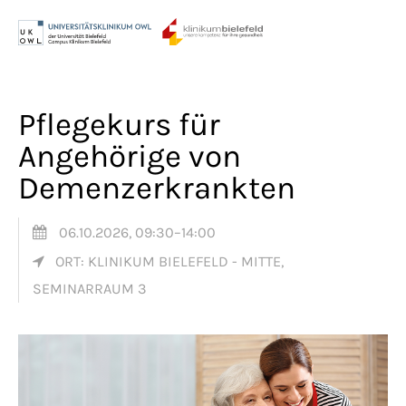
Menu
Login
Benutzername
Pflegekurs für
Angehörige von
Demenzerkrankten
Passwort
06.10.2026, 09:30–14:00
ORT: KLINIKUM BIELEFELD - MITTE,
Anmelden
SEMINARRAUM 3
Register
|
Lost your password?
Support