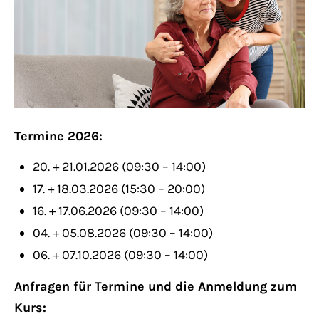
Lorem ipsum dolor sit amet:
24h
/ 365days
Termine 2026:
We offer support for our customers
Mon - Fri 8:00am - 5:00pm
(GMT +1)
20. + 21.01.2026 (09:30 – 14:00)
17. + 18.03.2026 (15:30 – 20:00)
Get in touch
16. + 17.06.2026 (09:30 – 14:00)
04. + 05.08.2026 (09:30 – 14:00)
Cybersteel Inc.
06. + 07.10.2026 (09:30 – 14:00)
376-293 City Road, Suite 600
San Francisco, CA 94102
Anfragen für Termine und die Anmeldung zum
Kurs: