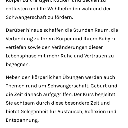
Körper zu kräftigen, Rücken und Becken zu
Have any questions?
entlasten und Ihr Wohlbefinden während der
+44 1234 567 890
Schwangerschaft zu fördern.
Drop us a line
Darüber hinaus schaffen die Stunden Raum, die
info@yourdomain.com
Verbindung zu Ihrem Körper und Ihrem Baby zu
vertiefen sowie den Veränderungen dieser
About us
Lebensphase mit mehr Ruhe und Vertrauen zu
begegnen.
Lorem ipsum dolor sit amet, consectetuer
adipiscing elit.
Neben den körperlichen Übungen werden auch
Themen rund um Schwangerschaft, Geburt und
Aenean commodo ligula eget dolor. Aenean
die Zeit danach aufgegriffen. Der Kurs begleitet
massa. Cum sociis natoque penatibus et
Sie achtsam durch diese besondere Zeit und
magnis dis parturient montes, nascetur
bietet Gelegenheit für Austausch, Reflexion und
ridiculus mus. Donec quam felis, ultricies
Entspannung.
nec.