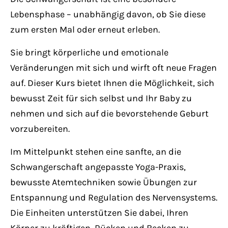
Lorem ipsum dolor sit amet:
Lebensphase – unabhängig davon, ob Sie diese
zum ersten Mal oder erneut erleben.
24h
Sie bringt körperliche und emotionale
/ 365days
Veränderungen mit sich und wirft oft neue Fragen
auf. Dieser Kurs bietet Ihnen die Möglichkeit, sich
bewusst Zeit für sich selbst und Ihr Baby zu
We offer support for our customers
Mon - Fri 8:00am - 5:00pm
(GMT +1)
nehmen und sich auf die bevorstehende Geburt
vorzubereiten.
Get in touch
Im Mittelpunkt stehen eine sanfte, an die
Schwangerschaft angepasste Yoga-Praxis,
Cybersteel Inc.
bewusste Atemtechniken sowie Übungen zur
376-293 City Road, Suite 600
Entspannung und Regulation des Nervensystems.
San Francisco, CA 94102
Die Einheiten unterstützen Sie dabei, Ihren