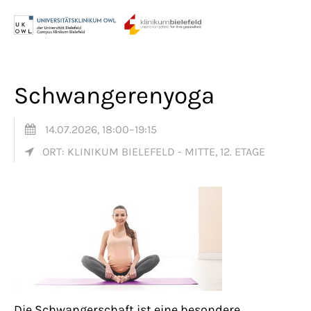
Menu
Login
Benutzername
Schwangerenyoga
14.07.2026, 18:00–19:15
Passwort
ORT: KLINIKUM BIELEFELD - MITTE, 12. ETAGE
Anmelden
Register
|
Lost your password?
Support
Die Schwangerschaft ist eine besondere