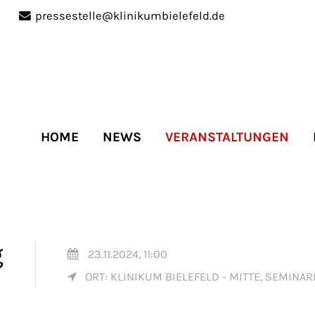
pressestelle@klinikumbielefeld.de
port
Get in touch
ipsum dolor sit amet:
Cybersteel Inc.
376-293 City Road, Suite 
San Francisco, CA 94102
HOME
NEWS
VERANSTALTUNGEN
4h
Have any questions?
/
+44 1234 567 890
days
Drop us a line
info@yourdomain.co
g
23.11.2024, 11:00
ORT: KLINIKUM BIELEFELD - MITTE, SEMINA
r support for our
mers