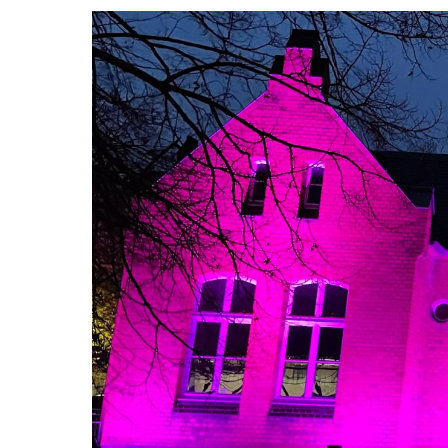
Mon - 
(GMT +