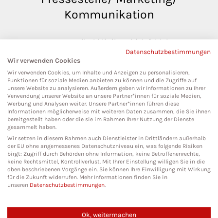
Kommunikation
pressestelle@klinikumbielefeld.de
Datenschutzbestimmungen
Teutoburger Str. 50
Wir verwenden Cookies
33604 Bielefeld
Wir verwenden Cookies, um Inhalte und Anzeigen zu personalisieren,
Funktionen für soziale Medien anbieten zu können und die Zugriffe auf
unsere Website zu analysieren. Außerdem geben wir Informationen zu Ihrer
Verwendung unserer Website an unsere Partner*innen für soziale Medien,
Werbung und Analysen weiter. Unsere Partner*innen führen diese
Social Media
Informationen möglicherweise mit weiteren Daten zusammen, die Sie ihnen
bereitgestellt haben oder die sie im Rahmen Ihrer Nutzung der Dienste
gesammelt haben.
Wir setzen in diesem Rahmen auch Dienstleister in Drittländern außerhalb
der EU ohne angemessenes Datenschutzniveau ein, was folgende Risiken
birgt: Zugriff durch Behörden ohne Information, keine Betroffenenrechte,
keine Rechtsmittel, Kontrollverlust. Mit Ihrer Einstellung willigen Sie in die
oben beschriebenen Vorgänge ein. Sie können Ihre Einwilligung mit Wirkung
für die Zukunft widerrufen. Mehr Informationen finden Sie in
unseren
Datenschutzbestimmungen
.
Ok, weitermachen