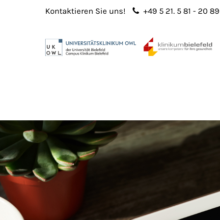
Kontaktieren Sie uns!
+49 5 21. 5 81 - 20 89
Login
Sup
Benutzername
Lorem 
Passwort
2
365
Anmelden
Register
|
Lost your password?
We offe
custo