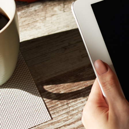
Mon - 
(GMT +