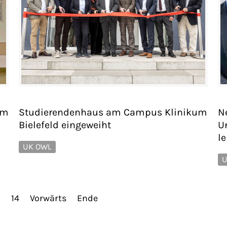
am
Studierendenhaus am Campus Klinikum
N
Bielefeld eingeweiht
U
l
UK OWL
U
3
14
Vorwärts
Ende