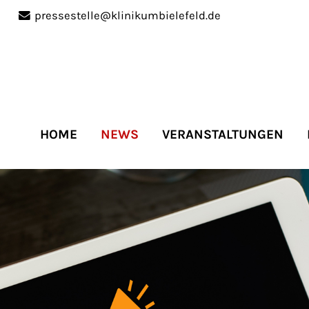
pressestelle@klinikumbielefeld.de
port
Get in touch
ipsum dolor sit amet:
Cybersteel Inc.
376-293 City Road, Suite 
San Francisco, CA 94102
HOME
NEWS
VERANSTALTUNGEN
4h
Have any questions?
/
+44 1234 567 890
days
Drop us a line
info@yourdomain.co
r support for our
mers