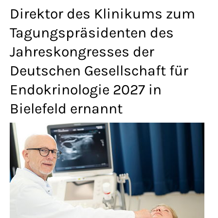
Lorem ipsum dolor sit amet:
Direktor des Klinikums zum
Tagungspräsidenten des
Jahreskongresses der
24h
/ 365days
Deutschen Gesellschaft für
Endokrinologie 2027 in
We offer support for our customers
Bielefeld ernannt
Mon - Fri 8:00am - 5:00pm
(GMT +1)
Get in touch
Cybersteel Inc.
376-293 City Road, Suite 600
San Francisco, CA 94102