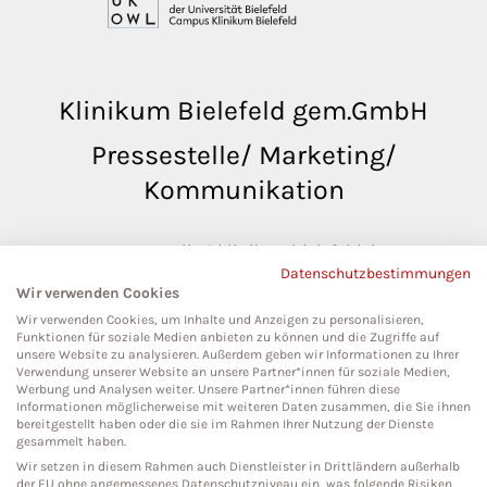
Klinikum Bielefeld gem.GmbH
Pressestelle/ Marketing/
Kommunikation
pressestelle@klinikumbielefeld.de
Datenschutzbestimmungen
Teutoburger Str. 50
Wir verwenden Cookies
33604 Bielefeld
Wir verwenden Cookies, um Inhalte und Anzeigen zu personalisieren,
Funktionen für soziale Medien anbieten zu können und die Zugriffe auf
unsere Website zu analysieren. Außerdem geben wir Informationen zu Ihrer
Verwendung unserer Website an unsere Partner*innen für soziale Medien,
Werbung und Analysen weiter. Unsere Partner*innen führen diese
Social Media
Informationen möglicherweise mit weiteren Daten zusammen, die Sie ihnen
bereitgestellt haben oder die sie im Rahmen Ihrer Nutzung der Dienste
gesammelt haben.
Wir setzen in diesem Rahmen auch Dienstleister in Drittländern außerhalb
der EU ohne angemessenes Datenschutzniveau ein, was folgende Risiken