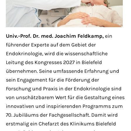
Have any questions?
+44 1234 567 890
Drop us a line
info@yourdomain.com
Univ.-Prof. Dr. med. Joachim Feldkamp,
ein
führender Experte auf dem Gebiet der
Endokrinologie, wird die wissenschaftliche
About us
Leitung des Kongresses 2027 in Bielefeld
Lorem ipsum dolor sit amet, consectetuer
übernehmen. Seine umfassende Erfahrung und
adipiscing elit.
sein Engagement für die Förderung der
Forschung und Praxis in der Endokrinologie sind
Aenean commodo ligula eget dolor. Aenean
von unschätzbarem Wert für die Gestaltung eines
massa. Cum sociis natoque penatibus et
innovativen und inspirierenden Programms zum
magnis dis parturient montes, nascetur
70. Jubiläums der Fachgesellschaft. Damit wird
ridiculus mus. Donec quam felis, ultricies
erstmalig ein Chefarzt des Klinikums Bielefeld
nec.