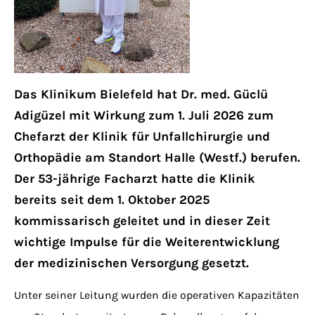
Have any questions?
+44 1234 567 890
Drop us a line
info@yourdomain.com
Das Klinikum Bielefeld hat Dr. med. Güclü
Adigüzel mit Wirkung zum 1. Juli 2026 zum
About us
Chefarzt der Klinik für Unfallchirurgie und
Orthopädie am Standort Halle (Westf.) berufen.
Lorem ipsum dolor sit amet, consectetuer
Der 53-jährige Facharzt hatte die Klinik
adipiscing elit.
bereits seit dem 1. Oktober 2025
Aenean commodo ligula eget dolor. Aenean
kommissarisch geleitet und in dieser Zeit
massa. Cum sociis natoque penatibus et
wichtige Impulse für die Weiterentwicklung
magnis dis parturient montes, nascetur
der medizinischen Versorgung gesetzt.
ridiculus mus. Donec quam felis, ultricies
Unter seiner Leitung wurden die operativen Kapazitäten
nec.