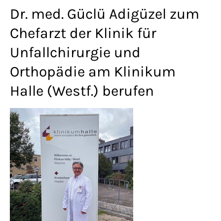
Lorem ipsum dolor sit amet:
Dr. med. Güclü Adigüzel zum
Chefarzt der Klinik für
Unfallchirurgie und
24h
/ 365days
Orthopädie am Klinikum
Halle (Westf.) berufen
We offer support for our customers
Mon - Fri 8:00am - 5:00pm
(GMT +1)
Get in touch
Cybersteel Inc.
376-293 City Road, Suite 600
San Francisco, CA 94102