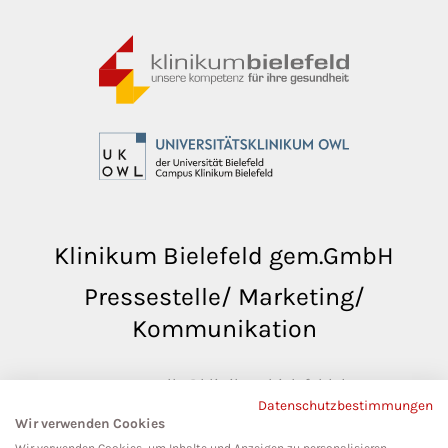
Klinikum Bielefeld gem.GmbH
Pressestelle/ Marketing/
Kommunikation
pressestelle@klinikumbielefeld.de
Datenschutzbestimmungen
Teutoburger Str. 50
Wir verwenden Cookies
33604 Bielefeld