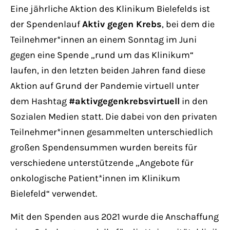
Have any questions?
Eine jährliche Aktion des Klinikum Bielefelds ist
+44 1234 567 890
der Spendenlauf
Aktiv gegen Krebs
, bei dem die
Teilnehmer*innen an einem Sonntag im Juni
Drop us a line
gegen eine Spende „rund um das Klinikum“
info@yourdomain.com
laufen, in den letzten beiden Jahren fand diese
Aktion auf Grund der Pandemie virtuell unter
About us
dem Hashtag
#aktivgegenkrebsvirtuell
in den
Sozialen Medien statt. Die dabei von den privaten
Lorem ipsum dolor sit amet, consectetuer
Teilnehmer*innen gesammelten unterschiedlich
adipiscing elit.
großen Spendensummen wurden bereits für
Aenean commodo ligula eget dolor. Aenean
verschiedene unterstützende „Angebote für
massa. Cum sociis natoque penatibus et
onkologische Patient*innen im Klinikum
magnis dis parturient montes, nascetur
Bielefeld“ verwendet.
ridiculus mus. Donec quam felis, ultricies
Mit den Spenden aus 2021 wurde die Anschaffung
nec.