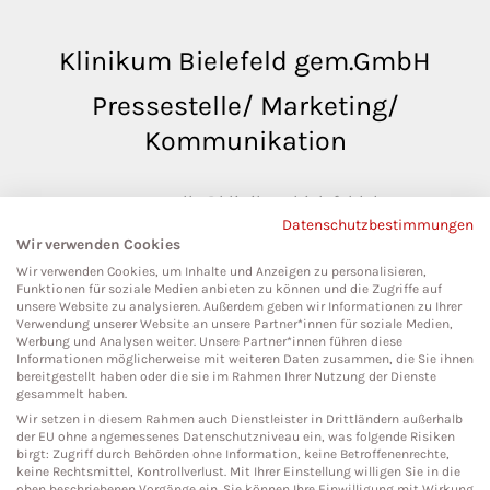
Klinikum Bielefeld gem.GmbH
Pressestelle/ Marketing/
Kommunikation
pressestelle@klinikumbielefeld.de
Datenschutzbestimmungen
Teutoburger Str. 50
Wir verwenden Cookies
33604 Bielefeld
Wir verwenden Cookies, um Inhalte und Anzeigen zu personalisieren,
Funktionen für soziale Medien anbieten zu können und die Zugriffe auf
unsere Website zu analysieren. Außerdem geben wir Informationen zu Ihrer
Verwendung unserer Website an unsere Partner*innen für soziale Medien,
Werbung und Analysen weiter. Unsere Partner*innen führen diese
Social Media
Informationen möglicherweise mit weiteren Daten zusammen, die Sie ihnen
bereitgestellt haben oder die sie im Rahmen Ihrer Nutzung der Dienste
gesammelt haben.
Wir setzen in diesem Rahmen auch Dienstleister in Drittländern außerhalb
der EU ohne angemessenes Datenschutzniveau ein, was folgende Risiken
birgt: Zugriff durch Behörden ohne Information, keine Betroffenenrechte,
keine Rechtsmittel, Kontrollverlust. Mit Ihrer Einstellung willigen Sie in die
oben beschriebenen Vorgänge ein. Sie können Ihre Einwilligung mit Wirkung