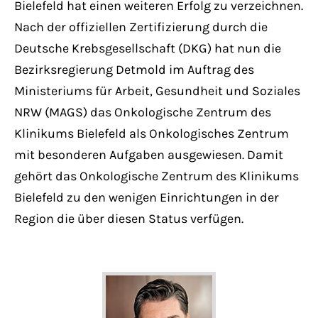
Bielefeld hat einen weiteren Erfolg zu verzeichnen.
Have any questions?
+44 1234 567 890
Nach der offiziellen Zertifizierung durch die
Deutsche Krebsgesellschaft (DKG) hat nun die
Drop us a line
Bezirksregierung Detmold im Auftrag des
info@yourdomain.com
Ministeriums für Arbeit, Gesundheit und Soziales
NRW (MAGS) das Onkologische Zentrum des
About us
Klinikums Bielefeld als Onkologisches Zentrum
mit besonderen Aufgaben ausgewiesen. Damit
Lorem ipsum dolor sit amet, consectetuer
gehört das Onkologische Zentrum des Klinikums
adipiscing elit.
Bielefeld zu den wenigen Einrichtungen in der
Region die über diesen Status verfügen.
Aenean commodo ligula eget dolor. Aenean
massa. Cum sociis natoque penatibus et
magnis dis parturient montes, nascetur
ridiculus mus. Donec quam felis, ultricies
nec.