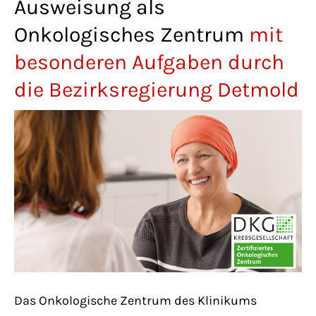
Ausweisung als
Lorem ipsum dolor sit amet:
Onkologisches Zentrum
mit
besonderen Aufgaben durch
24h
/ 365days
die Bezirksregierung Detmold
We offer support for our customers
Mon - Fri 8:00am - 5:00pm
(GMT +1)
Get in touch
Cybersteel Inc.
376-293 City Road, Suite 600
San Francisco, CA 94102
Das Onkologische Zentrum des Klinikums