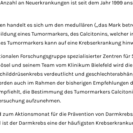
 Anzahl an Neuerkrankungen ist seit dem Jahr 1999 ans
en handelt es sich um den medullären („das Mark betr
 Bildung eines Tumormarkers, des Calcitonins, welche
ines Tumormarkers kann auf eine Krebserkrankung hinw
nationalen Forschungsgruppe spezialisierter Zentren f
ebösel und seinem Team vom Klinikum Bielefeld wird die
hilddrüsenkrebs verdeutlicht und geschlechterabhäng
werden auch im Rahmen der bisherigen Empfehlungen de
empfiehlt, die Bestimmung des Tumormarkers Calcitonin
ntersuchung aufzunehmen.
nd zum Aktionsmonat für die Prävention von Darmkrebs
nd ist der Darmkrebs eine der häufigsten Krebserkranku