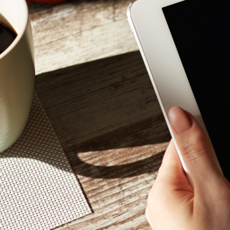
Mon - 
(GMT +