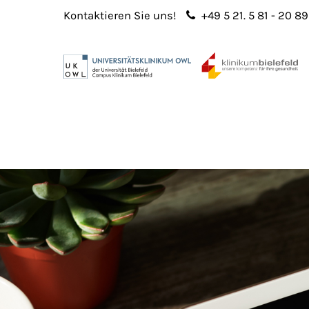
Kontaktieren Sie uns!
+49 5 21. 5 81 - 20 89
Login
Sup
Benutzername
Lorem 
Passwort
2
365
Anmelden
Register
|
Lost your password?
We offe
custo