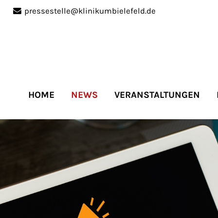
pressestelle@klinikumbielefeld.de
port
Get in touch
ipsum dolor sit amet:
Cybersteel Inc.
376-293 City Road, Suite 
San Francisco, CA 94102
HOME
NEWS
VERANSTALTUNGEN
4h
Have any questions?
/
+44 1234 567 890
days
Drop us a line
info@yourdomain.co
r support for our
mers