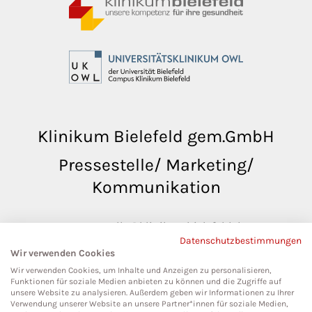
Klinikum Bielefeld gem.GmbH
Pressestelle/ Marketing/
Kommunikation
pressestelle@klinikumbielefeld.de
Datenschutzbestimmungen
Teutoburger Str. 50
Wir verwenden Cookies
33604 Bielefeld
Wir verwenden Cookies, um Inhalte und Anzeigen zu personalisieren,
Funktionen für soziale Medien anbieten zu können und die Zugriffe auf
unsere Website zu analysieren. Außerdem geben wir Informationen zu Ihrer
Verwendung unserer Website an unsere Partner*innen für soziale Medien,