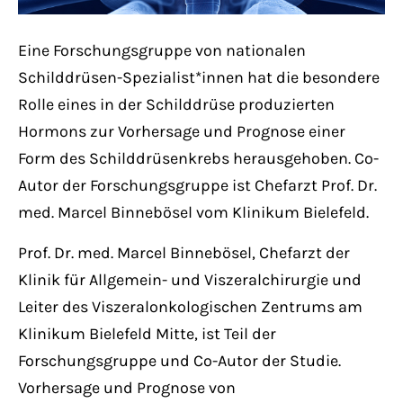
Have any questions?
+44 1234 567 890
Eine Forschungsgruppe von nationalen
Schilddrüsen-Spezialist*innen hat die besondere
Drop us a line
Rolle eines in der Schilddrüse produzierten
info@yourdomain.com
Hormons zur Vorhersage und Prognose einer
Form des Schilddrüsenkrebs herausgehoben. Co-
About us
Autor der Forschungsgruppe ist Chefarzt Prof. Dr.
Lorem ipsum dolor sit amet, consectetuer
med. Marcel Binnebösel vom Klinikum Bielefeld.
adipiscing elit.
Prof. Dr. med. Marcel Binnebösel, Chefarzt der
Aenean commodo ligula eget dolor. Aenean
Klinik für Allgemein- und Viszeralchirurgie und
massa. Cum sociis natoque penatibus et
Leiter des Viszeralonkologischen Zentrums am
magnis dis parturient montes, nascetur
Klinikum Bielefeld Mitte, ist Teil der
ridiculus mus. Donec quam felis, ultricies
Forschungsgruppe und Co-Autor der Studie.
nec.
Vorhersage und Prognose von