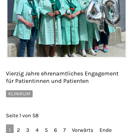
Vierzig Jahre ehrenamtliches Engagement
für Patientinnen und Patienten
KLINIKUM
Seite 1 von 58
1
2
3
4
5
6
7
Vorwärts
Ende