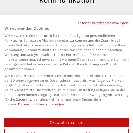
Kommunikation
pressestelle@klinikumbielefeld.de
Datenschutzbestimmungen
Teutoburger Str. 50
Wir verwenden Cookies
33604 Bielefeld
Wir verwenden Cookies, um Inhalte und Anzeigen zu personalisieren,
Funktionen für soziale Medien anbieten zu können und die Zugriffe auf
unsere Website zu analysieren. Außerdem geben wir Informationen zu Ihrer
Verwendung unserer Website an unsere Partner*innen für soziale Medien,
Werbung und Analysen weiter. Unsere Partner*innen führen diese
Social Media
Informationen möglicherweise mit weiteren Daten zusammen, die Sie ihnen
bereitgestellt haben oder die sie im Rahmen Ihrer Nutzung der Dienste
gesammelt haben.
Wir setzen in diesem Rahmen auch Dienstleister in Drittländern außerhalb
der EU ohne angemessenes Datenschutzniveau ein, was folgende Risiken
birgt: Zugriff durch Behörden ohne Information, keine Betroffenenrechte,
keine Rechtsmittel, Kontrollverlust. Mit Ihrer Einstellung willigen Sie in die
oben beschriebenen Vorgänge ein. Sie können Ihre Einwilligung mit Wirkung
für die Zukunft widerrufen. Mehr Informationen finden Sie in
unseren
Datenschutzbestimmungen
.
Ok, weitermachen
Copyright 2026. All Rights Reserved.