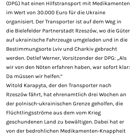
Have any questions?
(DPG) hat einen Hilfstransport mit Medikamenten
+44 1234 567 890
im Wert von 30.000 Euro für die Ukraine
organisiert. Der Transporter ist auf dem Weg in
Drop us a line
die Bielefelder Partnerstadt Rzeszów, wo die Güter
info@yourdomain.com
auf ukrainische Fahrzeuge umgeladen und in die
Bestimmungsorte Lviv und Charkiv gebracht
About us
werden. Detlef Werner, Vorsitzender der DPG: „Als
wir von den Nöten erfahren haben, war sofort klar:
Lorem ipsum dolor sit amet, consectetuer
Da müssen wir helfen.“
adipiscing elit.
Witold Karapyta, der den Transporter nach
Aenean commodo ligula eget dolor. Aenean
Rzeszów fährt, hat ehrenamtlich drei Wochen an
massa. Cum sociis natoque penatibus et
der polnisch-ukrainischen Grenze geholfen, die
magnis dis parturient montes, nascetur
Flüchtlingsströme aus dem vom Krieg
ridiculus mus. Donec quam felis, ultricies
geschundenen Land zu bewältigen. Dabei hat er
nec.
von der bedrohlichen Medikamenten-Knappheit