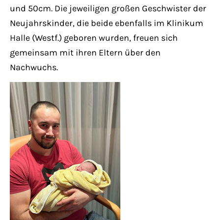
Have any questions?
und 50cm. Die jeweiligen großen Geschwister der
+44 1234 567 890
Neujahrskinder, die beide ebenfalls im Klinikum
Halle (Westf.) geboren wurden, freuen sich
Drop us a line
gemeinsam mit ihren Eltern über den
info@yourdomain.com
Nachwuchs.
About us
Lorem ipsum dolor sit amet, consectetuer
adipiscing elit.
Aenean commodo ligula eget dolor. Aenean
massa. Cum sociis natoque penatibus et
magnis dis parturient montes, nascetur
ridiculus mus. Donec quam felis, ultricies
nec.