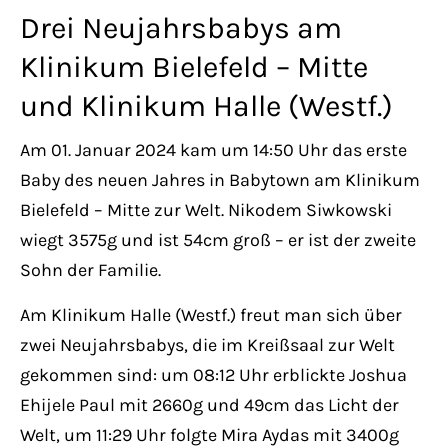
Lorem ipsum dolor sit amet:
Drei Neujahrsbabys am
Klinikum Bielefeld – Mitte
und Klinikum Halle (Westf.)
24h
/ 365days
Am 01. Januar 2024 kam um 14:50 Uhr das erste
Baby des neuen Jahres in Babytown am Klinikum
We offer support for our customers
Bielefeld – Mitte zur Welt. Nikodem Siwkowski
Mon - Fri 8:00am - 5:00pm
(GMT +1)
wiegt 3575g und ist 54cm groß – er ist der zweite
Sohn der Familie.
Get in touch
Am Klinikum Halle (Westf.) freut man sich über
Cybersteel Inc.
zwei Neujahrsbabys, die im Kreißsaal zur Welt
376-293 City Road, Suite 600
gekommen sind: um 08:12 Uhr erblickte Joshua
San Francisco, CA 94102
Ehijele Paul mit 2660g und 49cm das Licht der
Welt, um 11:29 Uhr folgte Mira Aydas mit 3400g