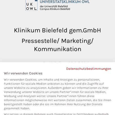
Klinikum Bielefeld gem.GmbH
Pressestelle/ Marketing/
Kommunikation
pressestelle@klinikumbielefeld.de
Datenschutzbestimmungen
Teutoburger Str. 50
Wir verwenden Cookies
33604 Bielefeld
Wir verwenden Cookies, um Inhalte und Anzeigen zu personalisieren,
Funktionen für soziale Medien anbieten zu können und die Zugriffe auf
unsere Website zu analysieren. Außerdem geben wir Informationen zu Ihrer
Verwendung unserer Website an unsere Partner*innen für soziale Medien,
Werbung und Analysen weiter. Unsere Partner*innen führen diese
Social Media
Informationen möglicherweise mit weiteren Daten zusammen, die Sie ihnen
bereitgestellt haben oder die sie im Rahmen Ihrer Nutzung der Dienste
gesammelt haben.
Wir setzen in diesem Rahmen auch Dienstleister in Drittländern außerhalb