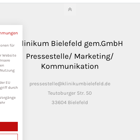
immungen
Klinikum Bielefeld gem.GmbH
ionen für
Pressestelle/ Marketing/
er Website
Unsere
Kommunikation
ten
r Nutzung
der EU
pressestelle@klinikumbielefeld.de
riff durch
Teutoburger Str. 50
n Vorgänge
33604 Bielefeld
ehr