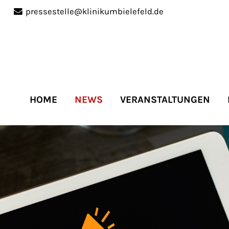
pressestelle@klinikumbielefeld.de
port
Get in touch
ipsum dolor sit amet:
Cybersteel Inc.
376-293 City Road, Suite 
San Francisco, CA 94102
HOME
NEWS
VERANSTALTUNGEN
4h
Have any questions?
/
+44 1234 567 890
days
Drop us a line
info@yourdomain.co
r support for our
mers