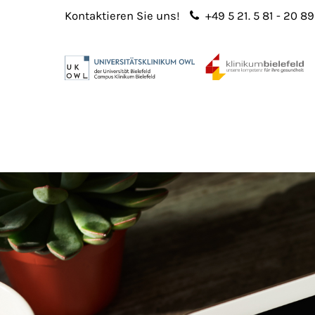
Kontaktieren Sie uns!
+49 5 21. 5 81 - 20 89
Login
Sup
Benutzername
Lorem 
Passwort
2
365
Anmelden
Register
|
Lost your password?
We offe
custo