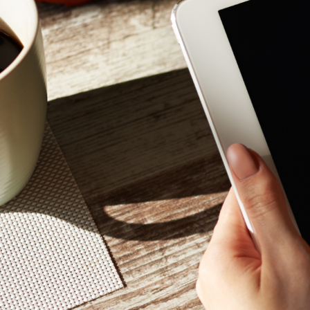
Mon - 
(GMT +