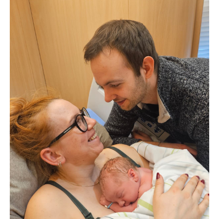
Lorem ipsum dolor sit amet:
24h
/ 365days
We offer support for our customers
Mon - Fri 8:00am - 5:00pm
(GMT +1)
Get in touch
Cybersteel Inc.
376-293 City Road, Suite 600
San Francisco, CA 94102