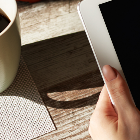
Mon - 
(GMT +