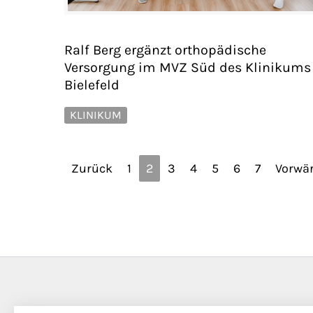
Ralf Berg ergänzt orthopädische
Versorgung im MVZ Süd des Klinikums
Bielefeld
KLINIKUM
Zurück
1
2
3
4
5
6
7
Vorwär