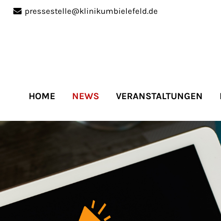
pressestelle@klinikumbielefeld.de
port
Get in touch
ipsum dolor sit amet:
Cybersteel Inc.
376-293 City Road, Suite 
San Francisco, CA 94102
HOME
NEWS
VERANSTALTUNGEN
4h
Have any questions?
/
+44 1234 567 890
days
Drop us a line
info@yourdomain.co
r support for our
mers