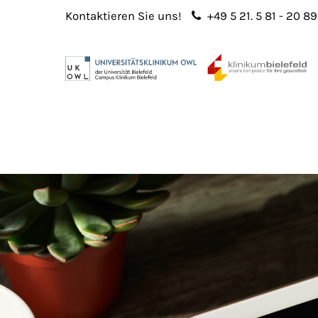
Kontaktieren Sie uns!
+49 5 21. 5 81 - 20 89
Login
Sup
Benutzername
Lorem 
Passwort
2
365
Anmelden
Register
|
Lost your password?
We offe
custo