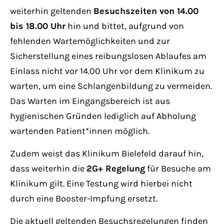
Have any questions?
weiterhin geltenden
Besuchszeiten von 14.00
+44 1234 567 890
bis 18.00 Uhr
hin und bittet, aufgrund von
fehlenden Wartemöglichkeiten und zur
Drop us a line
Sicherstellung eines reibungslosen Ablaufes am
info@yourdomain.com
Einlass nicht vor 14.00 Uhr vor dem Klinikum zu
warten, um eine Schlangenbildung zu vermeiden.
About us
Das Warten im Eingangsbereich ist aus
hygienischen Gründen lediglich auf Abholung
Lorem ipsum dolor sit amet, consectetuer
wartenden Patient*innen möglich.
adipiscing elit.
Zudem weist das Klinikum Bielefeld darauf hin,
Aenean commodo ligula eget dolor. Aenean
dass weiterhin die
2G+ Regelung
für Besuche am
massa. Cum sociis natoque penatibus et
Klinikum gilt. Eine Testung wird hierbei nicht
magnis dis parturient montes, nascetur
durch eine Booster-Impfung ersetzt.
ridiculus mus. Donec quam felis, ultricies
nec.
Die aktuell geltenden Besuchsregelungen finden