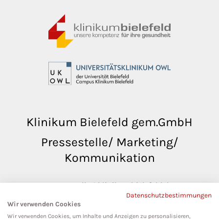
Klinikum Bielefeld gem.GmbH
Pressestelle/ Marketing/
Kommunikation
pressestelle@klinikumbielefeld.de
Datenschutzbestimmungen
Teutoburger Str. 50
Wir verwenden Cookies
33604 Bielefeld
Wir verwenden Cookies, um Inhalte und Anzeigen zu personalisieren,