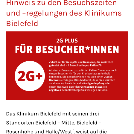
Hinweis zu den Besuchszeiten
Lorem ipsum dolor sit amet:
und –regelungen des Klinikums
Bielefeld
24h
/ 365days
We offer support for our customers
Mon - Fri 8:00am - 5:00pm
(GMT +1)
Get in touch
Cybersteel Inc.
376-293 City Road, Suite 600
Das Klinikum Bielefeld mit seinen drei
San Francisco, CA 94102
Standorten Bielefeld – Mitte, Bielefeld –
Rosenhöhe und Halle/Westf. weist auf die