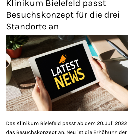
Klinikum Bielefeld passt
Lorem ipsum dolor sit amet:
Besuchskonzept für die drei
Standorte an
24h
/ 365days
We offer support for our customers
Mon - Fri 8:00am - 5:00pm
(GMT +1)
Get in touch
Cybersteel Inc.
376-293 City Road, Suite 600
San Francisco, CA 94102
Das Klinikum Bielefeld passt ab dem 20. Juli 2022
das Besuchskonzept an. Neu ist die Erhöhung der