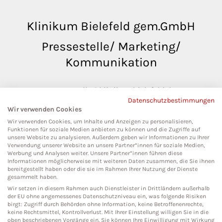
Klinikum Bielefeld gem.GmbH
Pressestelle/ Marketing/
Kommunikation
pressestelle@klinikumbielefeld.de
Datenschutzbestimmungen
Teutoburger Str. 50
Wir verwenden Cookies
33604 Bielefeld
Wir verwenden Cookies, um Inhalte und Anzeigen zu personalisieren,
Funktionen für soziale Medien anbieten zu können und die Zugriffe auf
unsere Website zu analysieren. Außerdem geben wir Informationen zu Ihrer
Verwendung unserer Website an unsere Partner*innen für soziale Medien,
Werbung und Analysen weiter. Unsere Partner*innen führen diese
Social Media
Informationen möglicherweise mit weiteren Daten zusammen, die Sie ihnen
bereitgestellt haben oder die sie im Rahmen Ihrer Nutzung der Dienste
gesammelt haben.
Wir setzen in diesem Rahmen auch Dienstleister in Drittländern außerhalb
der EU ohne angemessenes Datenschutzniveau ein, was folgende Risiken
birgt: Zugriff durch Behörden ohne Information, keine Betroffenenrechte,
keine Rechtsmittel, Kontrollverlust. Mit Ihrer Einstellung willigen Sie in die
oben beschriebenen Vorgänge ein. Sie können Ihre Einwilligung mit Wirkung